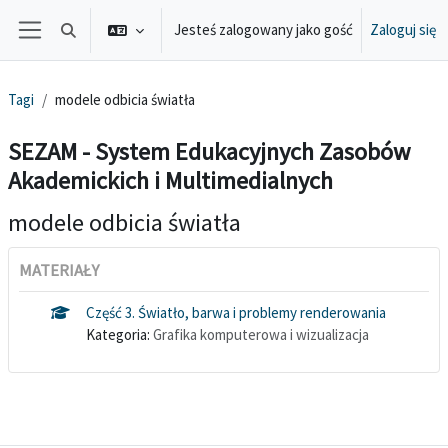
Przejdź do głównej zawartości
Jesteś zalogowany jako gość
Zaloguj się
Przełącznik wyszukiwarki
Panel boczny
Tagi
modele odbicia światła
SEZAM - System Edukacyjnych Zasobów
Akademickich i Multimedialnych
modele odbicia światła
MATERIAŁY
Część 3. Światło, barwa i problemy renderowania
Kategoria:
Grafika komputerowa i wizualizacja