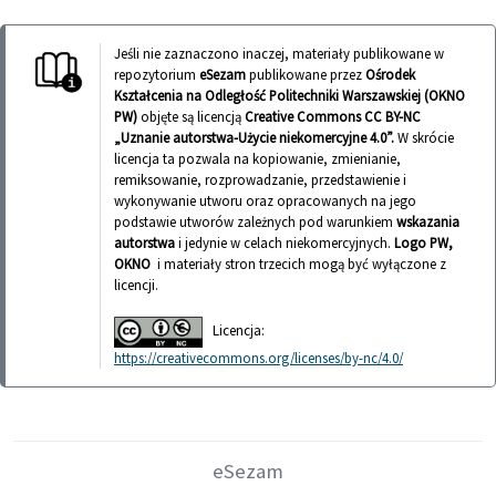
Jeśli nie zaznaczono inaczej, materiały publikowane w
repozytorium
eSezam
publikowane przez
Ośrodek
Kształcenia na Odległość Politechniki Warszawskiej (OKNO
PW)
objęte są licencją
Creative Commons CC BY-NC
„Uznanie autorstwa-Użycie niekomercyjne 4.0”.
W skrócie
licencja ta pozwala na kopiowanie, zmienianie,
remiksowanie, rozprowadzanie, przedstawienie i
wykonywanie utworu oraz opracowanych na jego
podstawie utworów zależnych pod warunkiem
wskazania
autorstwa
i jedynie w celach niekomercyjnych.
Logo PW,
OKNO
i materiały stron trzecich mogą być wyłączone z
licencji.
Licencja:
https://creativecommons.org/licenses/by-nc/4.0/
eSezam