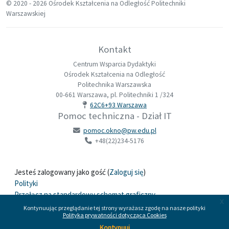
© 2020 -
2026 Ośrodek Kształcenia na Odległość Politechniki
Warszawskiej
Kontakt
Centrum Wsparcia Dydaktyki
Ośrodek Kształcenia na Odległość
Politechnika Warszawska
00-661 Warszawa, pl. Politechniki 1 /324
62C6+93 Warszawa
Pomoc techniczna - Dział IT
pomoc.okno@pw.edu.pl
+48(22)234-5176
Jesteś zalogowany jako gość (
Zaloguj się
)
Polityki
Przełącz na standardowy schemat graficzny
x
Kontynuując przeglądanie tej strony wyrażasz zgodę na nasze polityki
Polityka prywatności dotycząca Cookies
Wspierane przez
Moodle
Kontynuuj