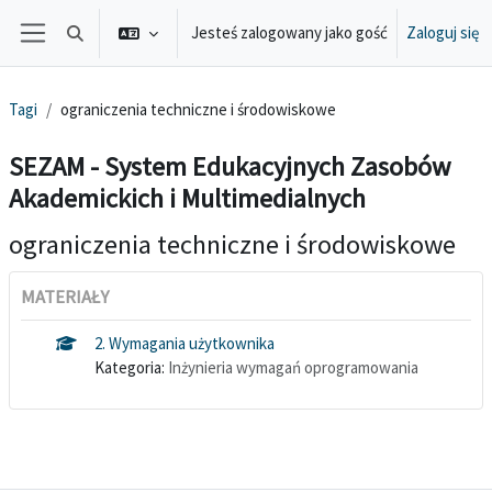
Przejdź do głównej zawartości
Jesteś zalogowany jako gość
Zaloguj się
Przełącznik wyszukiwarki
Panel boczny
Tagi
ograniczenia techniczne i środowiskowe
SEZAM - System Edukacyjnych Zasobów
Akademickich i Multimedialnych
ograniczenia techniczne i środowiskowe
MATERIAŁY
2. Wymagania użytkownika
Kategoria:
Inżynieria wymagań oprogramowania