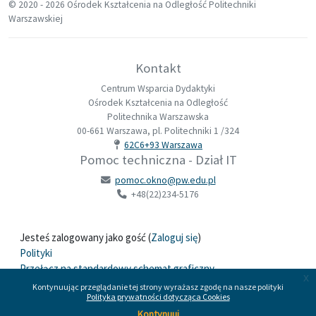
© 2020 -
2026 Ośrodek Kształcenia na Odległość Politechniki
Warszawskiej
Kontakt
Centrum Wsparcia Dydaktyki
Ośrodek Kształcenia na Odległość
Politechnika Warszawska
00-661 Warszawa, pl. Politechniki 1 /324
62C6+93 Warszawa
Pomoc techniczna - Dział IT
pomoc.okno@pw.edu.pl
+48(22)234-5176
Jesteś zalogowany jako gość (
Zaloguj się
)
Polityki
Przełącz na standardowy schemat graficzny
x
Kontynuując przeglądanie tej strony wyrażasz zgodę na nasze polityki
Polityka prywatności dotycząca Cookies
Wspierane przez
Moodle
Kontynuuj