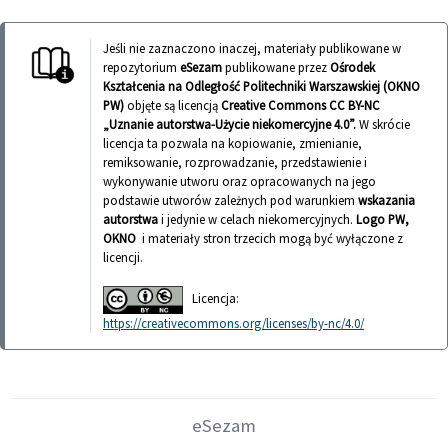
Jeśli nie zaznaczono inaczej, materiały publikowane w
repozytorium
eSezam
publikowane przez
Ośrodek
Kształcenia na Odległość Politechniki Warszawskiej (OKNO
PW)
objęte są licencją
Creative Commons CC BY-NC
„Uznanie autorstwa-Użycie niekomercyjne 4.0”.
W skrócie
licencja ta pozwala na kopiowanie, zmienianie,
remiksowanie, rozprowadzanie, przedstawienie i
wykonywanie utworu oraz opracowanych na jego
podstawie utworów zależnych pod warunkiem
wskazania
autorstwa
i jedynie w celach niekomercyjnych.
Logo PW,
OKNO
i materiały stron trzecich mogą być wyłączone z
licencji.
Licencja:
https://creativecommons.org/licenses/by-nc/4.0/
eSezam