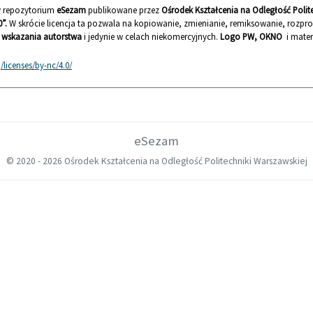
 w repozytorium
eSezam
publikowane przez
Ośrodek Kształcenia na Odległość Poli
”.
W skrócie licencja ta pozwala na kopiowanie, zmienianie, remiksowanie, rozp
wskazania autorstwa
i jedynie w celach niekomercyjnych.
Logo PW, OKNO
i mater
licenses/by-nc/4.0/
eSezam
© 2020 -
2026 Ośrodek Kształcenia na Odległość Politechniki Warszawskiej