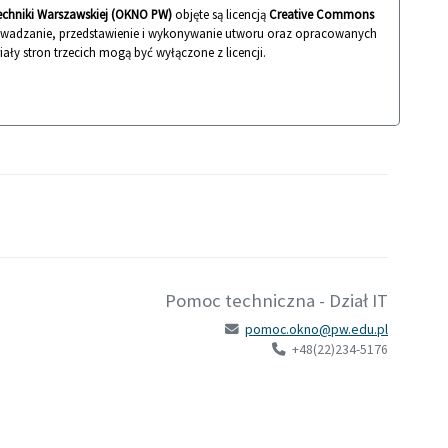
techniki Warszawskiej (OKNO PW)
objęte są licencją
Creative Commons
rowadzanie, przedstawienie i wykonywanie utworu oraz opracowanych
iały stron trzecich mogą być wyłączone z licencji.
Pomoc techniczna - Dział IT
pomoc.okno@pw.edu.pl
+48(22)234-5176