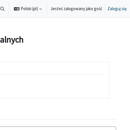
Polski ‎(pl)‎
Jesteś zalogowany jako gość
Zaloguj się
Przełącznik wyszukiwarki
alnych