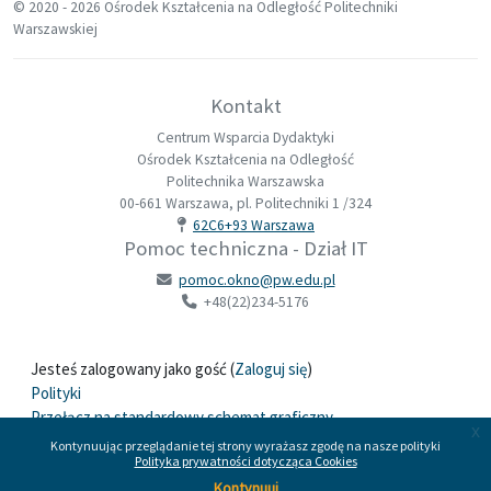
© 2020 -
2026 Ośrodek Kształcenia na Odległość Politechniki
Warszawskiej
Kontakt
Centrum Wsparcia Dydaktyki
Ośrodek Kształcenia na Odległość
Politechnika Warszawska
00-661 Warszawa, pl. Politechniki 1 /324
62C6+93 Warszawa
Pomoc techniczna - Dział IT
pomoc.okno@pw.edu.pl
+48(22)234-5176
Jesteś zalogowany jako gość (
Zaloguj się
)
Polityki
Przełącz na standardowy schemat graficzny
x
Kontynuując przeglądanie tej strony wyrażasz zgodę na nasze polityki
Polityka prywatności dotycząca Cookies
Wspierane przez
Moodle
Kontynuuj