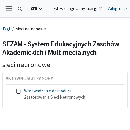
Przejdź do głównej zawartości
Jesteś zalogowany jako gość
Zaloguj się
Przełącznik wyszukiwarki
Panel boczny
Tagi
sieci neuronowe
SEZAM - System Edukacyjnych Zasobów
Akademickich i Multimedialnych
sieci neuronowe
AKTYWNOŚCI I ZASOBY
Wprowadzenie do modułu
Zastosowania Sieci Neuronowych