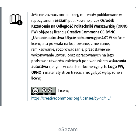
Jeśli nie zaznaczono inaczej, materiały publikowane w
repozytorium
eSezam
publikowane przez
Ośrodek
Kształcenia na Odległość Politechniki Warszawskiej (OKNO
PW)
objęte są licencją
Creative Commons CC BY-NC
„Uznanie autorstwa-Użycie niekomercyjne 4.0”.
W skrócie
licencja ta pozwala na kopiowanie, zmienianie,
remiksowanie, rozprowadzanie, przedstawienie i
wykonywanie utworu oraz opracowanych na jego
podstawie utworów zależnych pod warunkiem
wskazania
autorstwa
i jedynie w celach niekomercyjnych.
Logo PW,
OKNO
i materiały stron trzecich mogą być wyłączone z
licencji.
Licencja:
https://creativecommons.org/licenses/by-nc/4.0/
eSezam