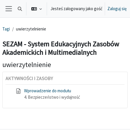
Przejdź do głównej zawartości
Jesteś zalogowany jako gość
Zaloguj się
Przełącznik wyszukiwarki
Panel boczny
Tagi
uwierzytelnienie
SEZAM - System Edukacyjnych Zasobów
Akademickich i Multimedialnych
uwierzytelnienie
AKTYWNOŚCI I ZASOBY
Wprowadzenie do modułu
4. Bezpieczeństwo i wydajność