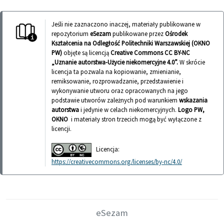
Jeśli nie zaznaczono inaczej, materiały publikowane w
repozytorium
eSezam
publikowane przez
Ośrodek
Kształcenia na Odległość Politechniki Warszawskiej (OKNO
PW)
objęte są licencją
Creative Commons CC BY-NC
„Uznanie autorstwa-Użycie niekomercyjne 4.0”.
W skrócie
licencja ta pozwala na kopiowanie, zmienianie,
remiksowanie, rozprowadzanie, przedstawienie i
wykonywanie utworu oraz opracowanych na jego
podstawie utworów zależnych pod warunkiem
wskazania
autorstwa
i jedynie w celach niekomercyjnych.
Logo PW,
OKNO
i materiały stron trzecich mogą być wyłączone z
licencji.
Licencja:
https://creativecommons.org/licenses/by-nc/4.0/
eSezam