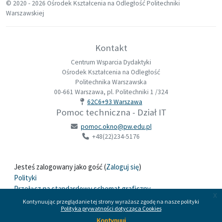
© 2020 -
2026 Ośrodek Kształcenia na Odległość Politechniki
Warszawskiej
Kontakt
Centrum Wsparcia Dydaktyki
Ośrodek Kształcenia na Odległość
Politechnika Warszawska
00-661 Warszawa, pl. Politechniki 1 /324
62C6+93 Warszawa
Pomoc techniczna - Dział IT
pomoc.okno@pw.edu.pl
+48(22)234-5176
Jesteś zalogowany jako gość (
Zaloguj się
)
Polityki
Przełącz na standardowy schemat graficzny
x
Kontynuując przeglądanie tej strony wyrażasz zgodę na nasze polityki
Polityka prywatności dotycząca Cookies
Wspierane przez
Moodle
Kontynuuj