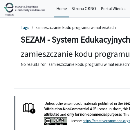
Skip to main content
Home
Strona OKNO
Portal Wiedza
Tags
zamieszczanie kodu programu w materiałach
SEZAM - System Edukacyjnych
zamieszczanie kodu programu
No results for "zamieszczanie kodu programu w materiałach
Unless otherwise noted, materials published in the
eSe
"Attribution-NonCommercial 4.0"
license. In short, thi
attributed
and
only for non-commercial purposes
. The
License:
https://creativecommons.org/l