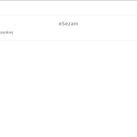
eSezam
zawskiej