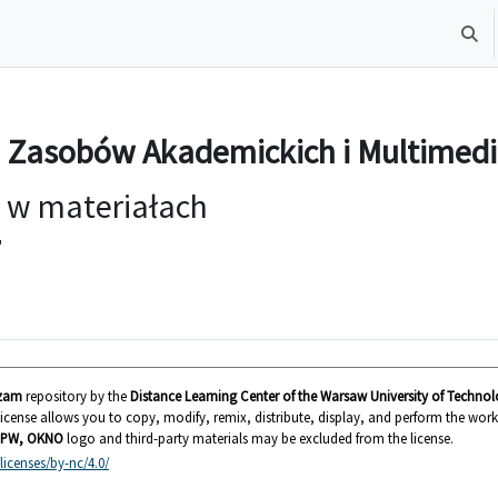
Toggl
 Zasobów Akademickich i Multimedi
 w materiałach
"
zam
repository by the
Distance Learning Center of the Warsaw University of Techn
s license allows you to copy, modify, remix, distribute, display, and perform the wor
PW, OKNO
logo and third-party materials may be excluded from the license.
icenses/by-nc/4.0/