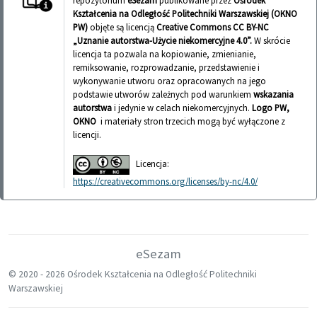
repozytorium
eSezam
publikowane przez
Ośrodek
Kształcenia na Odległość Politechniki Warszawskiej (OKNO
PW)
objęte są licencją
Creative Commons CC BY-NC
„Uznanie autorstwa-Użycie niekomercyjne 4.0”.
W skrócie
licencja ta pozwala na kopiowanie, zmienianie,
remiksowanie, rozprowadzanie, przedstawienie i
wykonywanie utworu oraz opracowanych na jego
podstawie utworów zależnych pod warunkiem
wskazania
autorstwa
i jedynie w celach niekomercyjnych.
Logo PW,
OKNO
i materiały stron trzecich mogą być wyłączone z
licencji.
Licencja:
https://creativecommons.org/licenses/by-nc/4.0/
eSezam
© 2020 -
2026 Ośrodek Kształcenia na Odległość Politechniki
Warszawskiej