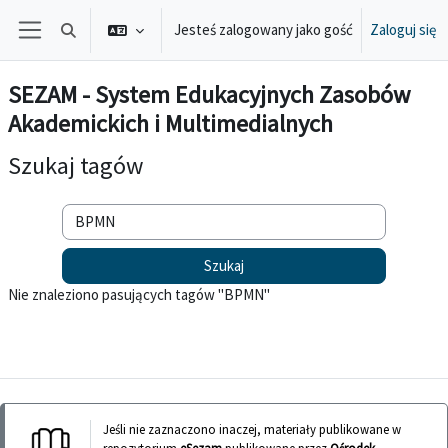
Przejdź do głównej zawartości
Jesteś zalogowany jako gość
Zaloguj się
Przełącznik wyszukiwarki
Panel boczny
SEZAM - System Edukacyjnych Zasobów
Akademickich i Multimedialnych
Szukaj tagów
Szukaj tagów
Nie znaleziono pasujących tagów "BPMN"
Jeśli nie zaznaczono inaczej, materiały publikowane w