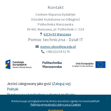
Kontakt
Centrum Wsparcia Dydaktyki
Ośrodek Kształcenia na Odległość
Politechnika Warszawska
00-661 Warszawa, pl. Politechniki 1 /324
62C6+93 Warszawa
Pomoc techniczna - Dział IT
pomoc.okno@pw.edu.pl
+48(22)234-5176
Jesteś zalogowany jako gość (
Zaloguj się
)
Polityki
Przełącz na standardowy schemat graficzny
x
Kontynuując przeglądanie tej strony wyrażasz zgodę na nasze polityki
Polityka prywatności dotycząca Cookies
Wspierane przez
Moodle
Kontynuuj