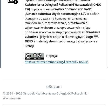
repozytorium
eSezam
publikowane przez
Ośrodek
Kształcenia na Odległość Politechniki Warszawskiej (OKNO
PW)
objęte są licencją
Creative Commons CC BY-NC
„Uznanie autorstwa-Użycie niekomercyjne 4.0”.
W skrócie
licencja ta pozwala na kopiowanie, zmienianie,
remiksowanie, rozprowadzanie, przedstawienie i
wykonywanie utworu oraz opracowanych na jego
podstawie utworów zależnych pod warunkiem
wskazania
autorstwa
i jedynie w celach niekomercyjnych.
Logo PW,
OKNO
i materiały stron trzecich mogą być wyłączone z
licencji.
Licencja:
https://creativecommons.org/licenses/by-nc/4.0/
eSezam
© 2020 -
2026 Ośrodek Kształcenia na Odległość Politechniki
Warszawskiej