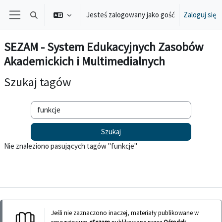
Przejdź do głównej zawartości
Jesteś zalogowany jako gość
Zaloguj się
Przełącznik wyszukiwarki
Panel boczny
SEZAM - System Edukacyjnych Zasobów
Akademickich i Multimedialnych
Szukaj tagów
Szukaj tagów
Nie znaleziono pasujących tagów "funkcje"
Jeśli nie zaznaczono inaczej, materiały publikowane w