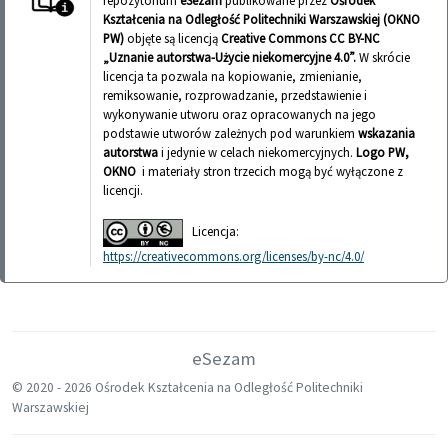
repozytorium
eSezam
publikowane przez
Ośrodek
Kształcenia na Odległość Politechniki Warszawskiej (OKNO
PW)
objęte są licencją
Creative Commons CC BY-NC
„Uznanie autorstwa-Użycie niekomercyjne 4.0”.
W skrócie
licencja ta pozwala na kopiowanie, zmienianie,
remiksowanie, rozprowadzanie, przedstawienie i
wykonywanie utworu oraz opracowanych na jego
podstawie utworów zależnych pod warunkiem
wskazania
autorstwa
i jedynie w celach niekomercyjnych.
Logo PW,
OKNO
i materiały stron trzecich mogą być wyłączone z
licencji.
Licencja:
https://creativecommons.org/licenses/by-nc/4.0/
eSezam
© 2020 -
2026 Ośrodek Kształcenia na Odległość Politechniki
Warszawskiej