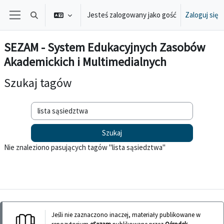
Przejdź do głównej zawartości
Jesteś zalogowany jako gość
Zaloguj się
Przełącznik wyszukiwarki
Panel boczny
SEZAM - System Edukacyjnych Zasobów
Akademickich i Multimedialnych
Szukaj tagów
Szukaj tagów
Nie znaleziono pasujących tagów "lista sąsiedztwa"
Jeśli nie zaznaczono inaczej, materiały publikowane w