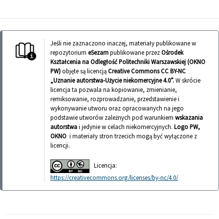
Jeśli nie zaznaczono inaczej, materiały publikowane w
repozytorium
eSezam
publikowane przez
Ośrodek
Kształcenia na Odległość Politechniki Warszawskiej (OKNO
PW)
objęte są licencją
Creative Commons CC BY-NC
„Uznanie autorstwa-Użycie niekomercyjne 4.0”.
W skrócie
licencja ta pozwala na kopiowanie, zmienianie,
remiksowanie, rozprowadzanie, przedstawienie i
wykonywanie utworu oraz opracowanych na jego
podstawie utworów zależnych pod warunkiem
wskazania
autorstwa
i jedynie w celach niekomercyjnych.
Logo PW,
OKNO
i materiały stron trzecich mogą być wyłączone z
licencji.
Licencja:
https://creativecommons.org/licenses/by-nc/4.0/