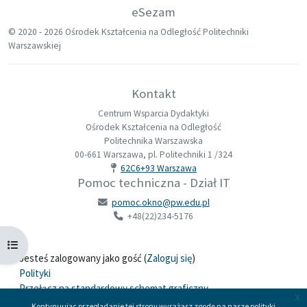
eSezam
© 2020 -
2026 Ośrodek Kształcenia na Odległość Politechniki
Warszawskiej
Kontakt
Centrum Wsparcia Dydaktyki
Ośrodek Kształcenia na Odległość
Politechnika Warszawska
00-661 Warszawa, pl. Politechniki 1 /324
62C6+93 Warszawa
Pomoc techniczna - Dział IT
pomoc.okno@pw.edu.pl
+48(22)234-5176
Otwórz indeks kursu
Jesteś zalogowany jako gość (
Zaloguj się
)
Polityki
Przełącz na standardowy schemat graficzny
x
Kontynuując przeglądanie tej strony wyrażasz zgodę na nasze polityki