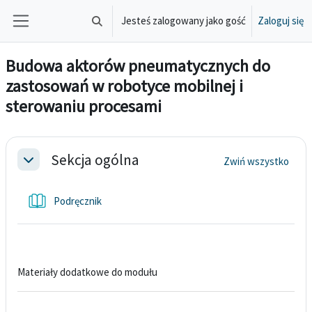
Przejdź do głównej zawartości
Jesteś zalogowany jako gość
Zaloguj się
Przełącznik wyszukiwarki
Panel boczny
Budowa aktorów pneumatycznych do
zastosowań w robotyce mobilnej i
sterowaniu procesami
Przegląd sekcji
Sekcja ogólna
Zwiń wszystko
Minimalizuj
Książka
Podręcznik
Materiały dodatkowe do modułu