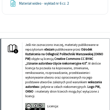
Plik
Materiał wideo - wykład nr 6 cz. 2
Jeśli nie zaznaczono inaczej, materiały publikowane w
repozytorium
eSezam
publikowane przez
Ośrodek
Kształcenia na Odległość Politechniki Warszawskiej (OKNO
PW)
objęte są licencją
Creative Commons CC BY-NC
„Uznanie autorstwa-Użycie niekomercyjne 4.0”.
W skrócie
licencja ta pozwala na kopiowanie, zmienianie,
remiksowanie, rozprowadzanie, przedstawienie i
wykonywanie utworu oraz opracowanych na jego
podstawie utworów zależnych pod warunkiem
wskazania
autorstwa
i jedynie w celach niekomercyjnych.
Logo PW,
OKNO
i materiały stron trzecich mogą być wyłączone z
licencji.
Licencja: