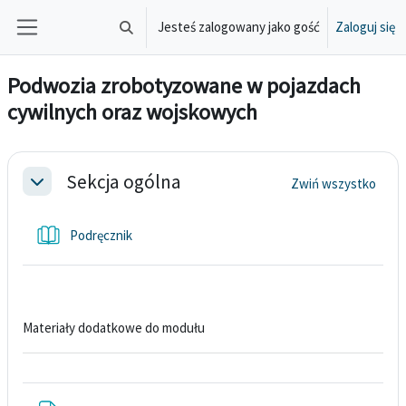
Przejdź do głównej zawartości
Jesteś zalogowany jako gość
Zaloguj się
Przełącznik wyszukiwarki
Panel boczny
Podwozia zrobotyzowane w pojazdach
cywilnych oraz wojskowych
Przegląd sekcji
Sekcja ogólna
Zwiń wszystko
Minimalizuj
Książka
Podręcznik
Materiały dodatkowe do modułu