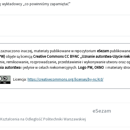
ję wykładowcy „co powinniśmy zapamiętać”
ie zaznaczono inaczej, materiały publikowane w repozytorium
eSezam
publikowane
PW)
objęte są licencją
Creative Commons CC BY-NC „Uznanie autorstwa-Użycie nieko
nie, remiksowanie, rozprowadzanie, przedstawienie i wykonywanie utworu oraz
ia autorstwa
i jedynie w celach niekomercyjnych.
Logo PW, OKNO
i materiały stro
Licencja:
https://creativecommons.org/licenses/by-nc/4.0/
eSezam
Kształcenia na Odległość Politechniki Warszawskiej