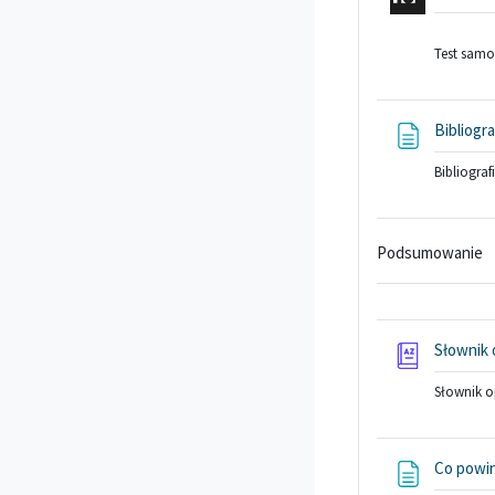
Test samo
Bibliogra
Bibliogra
Podsumowanie
Słownik
Słownik 
Co powi