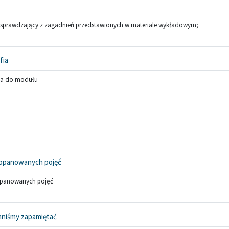
sprawdzający z zagadnień przedstawionych w materiale wykładowym;
Strona
fia
fia do modułu
Słownik pojęć
 opanowanych pojęć
opanowanych pojęć
Strona
nniśmy zapamiętać