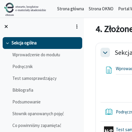
Przejdź do głównej zawartości
Strona główna
Strona OKNO
Portal 
4. Złożon
Sekcja ogólna
Przegląd s
Minimalizuj
Sekcj
Wprowadzenie do modułu
Minimalizuj
Podręcznik
Wprowad
Test samosprawdzający
Bibliografia
Podsumowanie
Podręcz
Słownik opanowanych pojęć
Co powinniśmy zapamiętać
Test sa