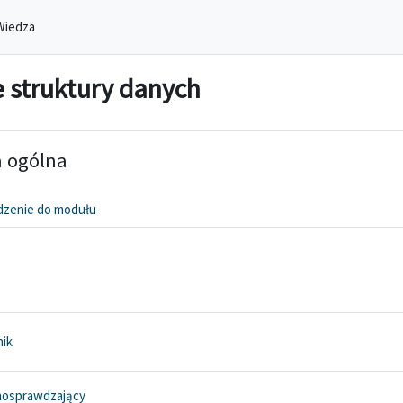
Wiedza
e struktury danych
ekcji
a ogólna
Strona
zenie do modułu
Książka
nik
Interaktywna treść
mosprawdzający