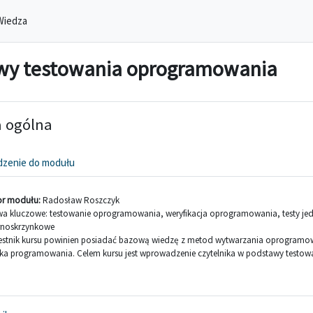
Wiedza
awy testowania oprogramowania
ekcji
a ogólna
Strona
zenie do modułu
or modułu:
Radosław Roszczyk
wa kluczowe: testowanie oprogramowania, weryfikacja oprogramowania, testy jed
rnoskrzynkowe
estnik kursu powinien posiadać bazową wiedzę z metod wytwarzania oprogram
yka programowania. Celem kursu jest wprowadzenie czytelnika w podstawy testowa