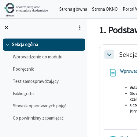
Przejdź do głównej zawartości
Strona główna
Strona OKNO
Portal 
1. Podst
Sekcja ogólna
Przegląd s
Minimalizuj
Sekcj
Wprowadzenie do modułu
Minimalizuj
Podręcznik
Wprowad
Test samosprawdzający
Aut
Bibliografia
Sło
cza
Ucz
Słownik opanowanych pojęć
jęz
Co powinniśmy zapamiętać