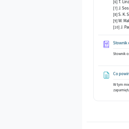
T. Lin
[6]
J. So
[7]
S. K. 
[8]
W. Ma
[9]
J. P
[10]
Słownik
Słownik 
Co powi
W tym mie
zapamięta