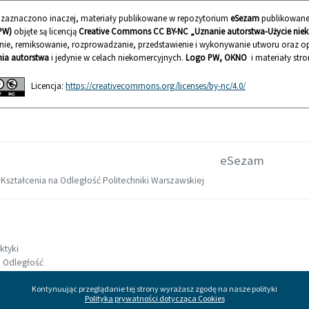
ie zaznaczono inaczej, materiały publikowane w repozytorium
eSezam
publikowane
PW)
objęte są licencją
Creative Commons CC BY-NC „Uznanie autorstwa-Użycie nieko
nie, remiksowanie, rozprowadzanie, przedstawienie i wykonywanie utworu oraz
ia autorstwa
i jedynie w celach niekomercyjnych.
Logo PW, OKNO
i materiały stro
Licencja:
https://creativecommons.org/licenses/by-nc/4.0/
eSezam
Kształcenia na Odległość Politechniki Warszawskiej
ktyki
a Odległość
ka
Kontynuując przeglądanie tej strony wyrażasz zgodę na nasze polityki
litechniki 1 /324
Polityka prywatności dotycząca Cookies