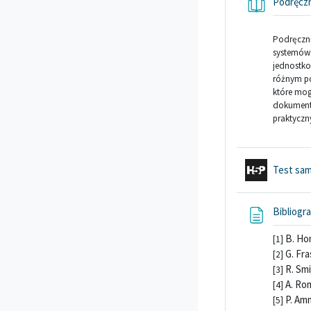
Podręcz
Podręczni
systemów 
jednostko
różnym po
które mog
dokumenta
praktyczn
Test sa
Bibliogra
B. H
[1]
G. Fra
[2]
R. Smi
[3]
A. Ro
[4]
P. Amm
[5]