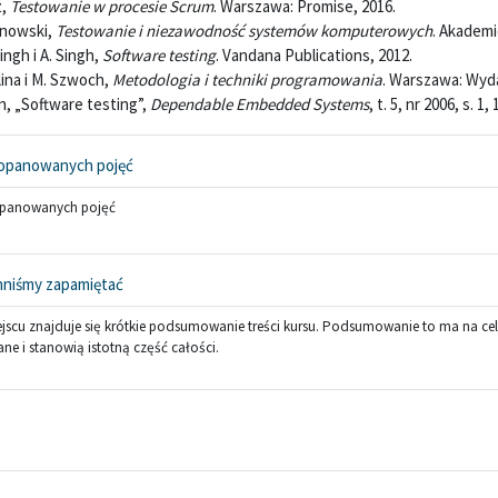
z,
Testowanie w procesie Scrum
. Warszawa: Promise, 2016.
snowski,
Testowanie i niezawodność systemów komputerowych
. Akademi
Singh i A. Singh,
Software testing
. Vandana Publications, 2012.
lina i M. Szwoch,
Metodologia i techniki programowania
. Warszawa: Wy
an, „Software testing”,
Dependable Embedded Systems
, t. 5, nr 2006, s. 1,
Słownik pojęć
 opanowanych pojęć
opanowanych pojęć
Strona
nniśmy zapamiętać
jscu znajduje się krótkie podsumowanie treści kursu. Podsumowanie to ma na ce
ne i stanowią istotną część całości.