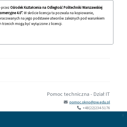
 przez
Ośrodek Kształcenia na Odległość Politechniki Warszawskiej
mercyjne 4.0”.
W skrócie licencja ta pozwala na kopiowanie,
 opracowanych na jego podstawie utworów zależnych pod warunkiem
n trzecich mogą być wyłączone z licencji.
Pomoc techniczna - Dział IT
pomoc.okno@pw.edu.pl
+48(22)234-5176
x