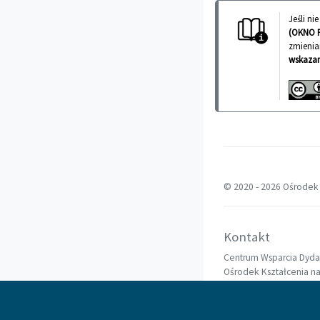
Jeśli n
(OKNO 
zmienia
wskazan
© 2020 -
2026 Ośrodek 
Kontakt
Centrum Wsparcia Dyda
Ośrodek Kształcenia n
Politechnika Warszaws
00-661 Warszawa, pl. Po
62C6+93 Warszawa