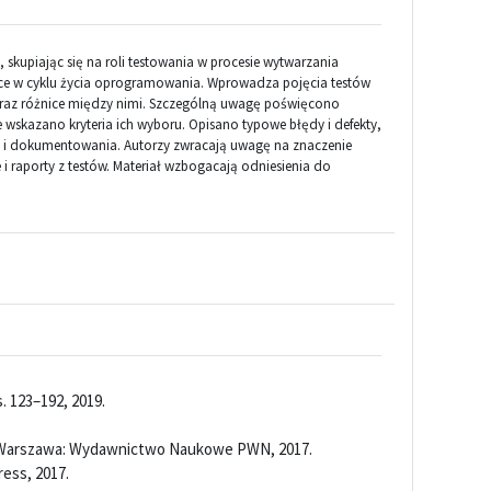
upiając się na roli testowania w procesie wytwarzania
sce w cyklu życia oprogramowania. Wprowadza pojęcia testów
 oraz różnice między nimi. Szczególną uwagę poświęcono
skazano kryteria ich wyboru. Opisano typowe błędy i defekty,
 i dokumentowania. Autorzy zwracają uwagę na znaczenie
 i raporty z testów. Materiał wzbogacają odniesienia do
 s. 123–192, 2019.
 Warszawa: Wydawnictwo Naukowe PWN, 2017.
ress, 2017.