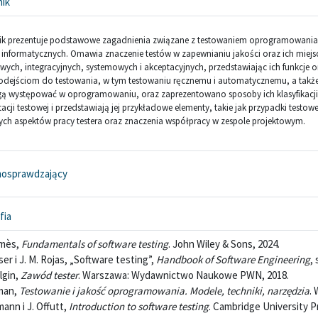
Książka
nik
k prezentuje podstawowe zagadnienia związane z testowaniem oprogramowania, sk
informatycznych. Omawia znaczenie testów w zapewnianiu jakości oraz ich miej
wych, integracyjnych, systemowych i akceptacyjnych, przedstawiając ich funkcje
dejściom do testowania, w tym testowaniu ręcznemu i automatycznemu, a także w
ą występować w oprogramowaniu, oraz zaprezentowano sposoby ich klasyfikacji
cji testowej i przedstawiają jej przykładowe elementy, takie jak przypadki testowe
ych aspektów pracy testera oraz znaczenia współpracy w zespole projektowym.
Interaktywna treść
mosprawdzający
Strona
fia
omès,
Fundamentals of software testing
. John Wiley & Sons, 2024.
ser i J. M. Rojas, „Software testing”,
Handbook of Software Engineering
,
lgin,
Zawód tester
. Warszawa: Wydawnictwo Naukowe PWN, 2018.
man,
Testowanie i jakość oprogramowania. Modele, techniki, narzędzia
.
ann i J. Offutt,
Introduction to software testing
. Cambridge University P