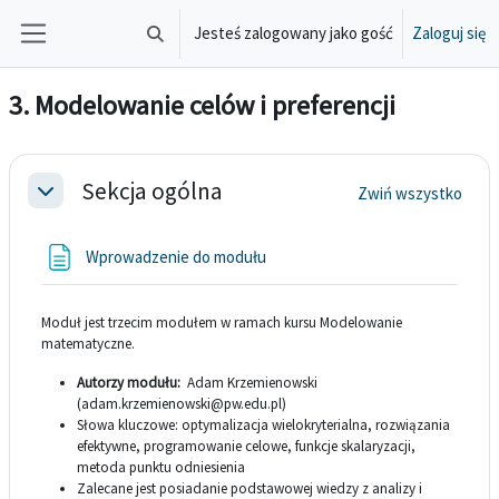
Przejdź do głównej zawartości
Jesteś zalogowany jako gość
Zaloguj się
Przełącznik wyszukiwarki
Panel boczny
3. Modelowanie celów i preferencji
Przegląd sekcji
Sekcja ogólna
Zwiń wszystko
Minimalizuj
Strona
Wprowadzenie do modułu
Moduł jest trzecim modułem w ramach kursu Modelowanie
matematyczne.
Autorzy modułu:
Adam Krzemienowski
(adam.krzemienowski@pw.edu.pl)
Słowa kluczowe: optymalizacja wielokryterialna, rozwiązania
efektywne, programowanie celowe, funkcje skalaryzacji,
metoda punktu odniesienia
Zalecane jest posiadanie podstawowej wiedzy z analizy i