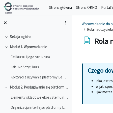
Przejdź do głównej zawartości
Strona główna
Strona OKNO
Portal 
Wprowadzenie do pl
Rola nauczyciela
Sekcja ogólna
Rola 
Minimalizuj
Moduł 1. Wprowadzenie
Minimalizuj
Wymagania zalicz
Cel kursu i jego struktura
Jak ukończyć kurs
Korzyści z używania platformy LeOn w zajęciach stacjonarnych
jaka jest 
w jaki spo
Moduł 2. Posługiwanie się platformą LeOn
Minimalizuj
i jak może
Elementy składowe ekosystemu nauczania zdalnego
Organizacja interfejsu platformy LeOn