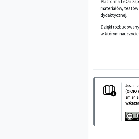
Platforma LeOn zap
materiałów, testów 
dydaktycznej.
Dzięki rozbudowanym
w którym nauczycie
Jeśli n
(OKNO 
zmienia
wskazan