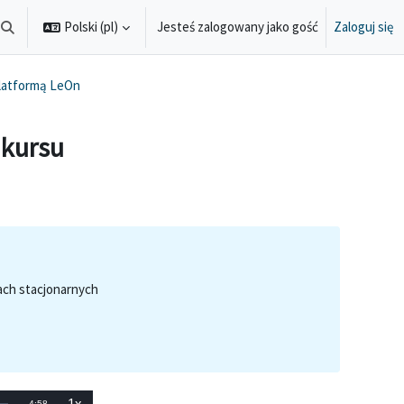
Polski ‎(pl)‎
Jesteś zalogowany jako gość
Zaloguj się
Przełącznik wyszukiwarki
platformą LeOn
 kursu
iach stacjonarnych
1x
Pozostały
-
4:58