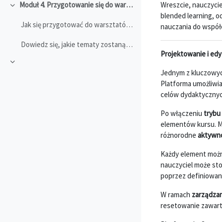
Wreszcie, nauczycie
Moduł 4. Przygotowanie się do warsztatu
Minimalizuj
blended learning, o
Jak się przygotować do warsztatów:Zrealizuj wszyst...
nauczania do wspó
Dowiedz się, jakie tematy zostaną omówione i przećwiczone na warsztatach - program
Projektowanie i ed
Minimalizuj
Jednym z kluczowyc
Platforma umożliwia
celów dydaktycznyc
Po włączeniu
trybu 
elementów kursu. M
różnorodne
aktywno
Każdy element możn
nauczyciel może st
poprzez definiowa
W ramach
zarządza
resetowanie zawarto