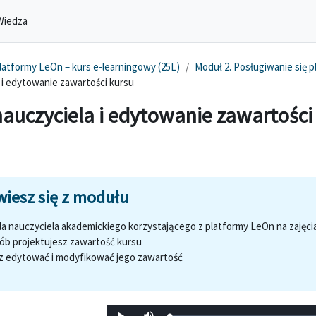
Wiedza
atformy LeOn – kurs e-learningowy (25L)
Moduł 2. Posługiwanie się 
 i edytowanie zawartości kursu
nauczyciela i edytowanie zawartości
enia
rola nauczyciela akademickiego korzystającego z platformy LeOn na zajęc
sób projektujesz zawartość kursu
sz edytować i modyfikować jego zawartość