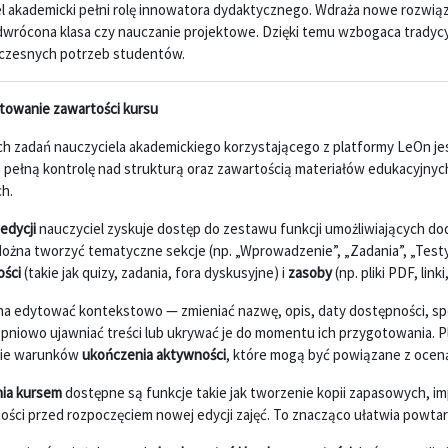
l akademicki pełni rolę innowatora dydaktycznego. Wdraża nowe rozwiąz
dwrócona klasa czy nauczanie projektowe. Dzięki temu wzbogaca tradycy
łczesnych potrzeb studentów.
ytowanie zawartości kursu
h zadań nauczyciela akademickiego korzystającego z platformy LeOn jes
 pełną kontrolę nad strukturą oraz zawartością materiałów edukacyjnyc
h.
edycji
nauczyciel zyskuje dostęp do zestawu funkcji umożliwiających d
ożna tworzyć tematyczne sekcje (np. „Wprowadzenie”, „Zadania”, „Testy
ści
(takie jak quizy, zadania, fora dyskusyjne) i
zasoby
(np. pliki PDF, lin
a edytować kontekstowo — zmieniać nazwę, opis, daty dostępności, spo
opniowo ujawniać treści lub ukrywać je do momentu ich przygotowania. 
nie warunków
ukończenia aktywności
, które mogą być powiązane z oceną
nia kursem
dostępne są funkcje takie jak tworzenie kopii zapasowych, i
ści przed rozpoczęciem nowej edycji zajęć. To znacząco ułatwia powtarz