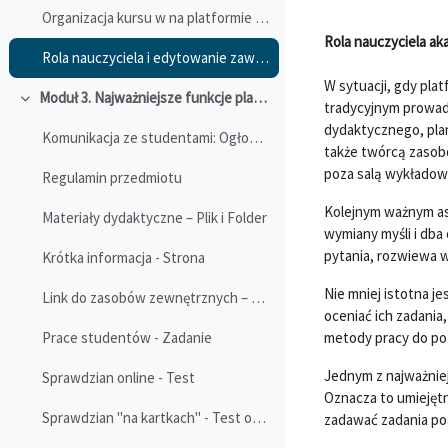
Organizacja kursu w na platformie LeOn
Rola nauczyciela ak
Rola nauczyciela i edytowanie zawartości kursu
W sytuacji, gdy pla
Moduł 3. Najważniejsze funkcje platformy LeOn dla zajęć stacjonarnych
Minimalizuj
tradycyjnym prowad
dydaktycznego, plan
Komunikacja ze studentami: Ogłoszenia
także twórcą zasobó
poza salą wykłado
Regulamin przedmiotu
Kolejnym ważnym asp
Materiały dydaktyczne – Plik i Folder
wymiany myśli i dba
pytania, rozwiewa w
Krótka informacja - Strona
Nie mniej istotna j
Link do zasobów zewnętrznych – Adres URL
oceniać ich zadania
metody pracy do po
Prace studentów - Zadanie
Jednym z najważniej
Sprawdzian online - Test
Oznacza to umiejętn
Sprawdzian "na kartkach" - Test offline
zadawać zadania pog