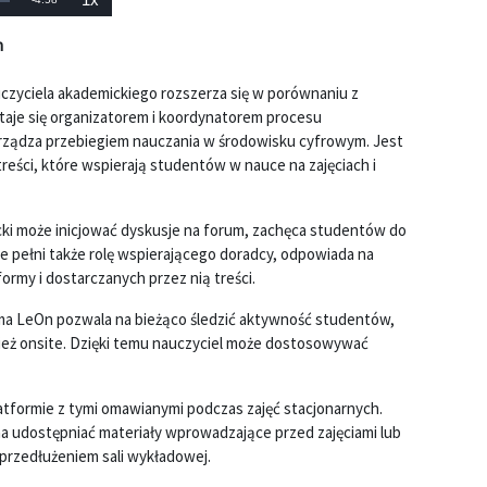
Prędkość
odtwarzania
czas
h
auczyciela akademickiego rozszerza się w porównaniu z
taje się organizatorem i koordynatorem procesu
zarządza przebiegiem nauczania w środowisku cyfrowym. Jest
eści, które wspierają studentów w nauce na zajęciach i
icki może inicjować dyskusje na forum, zachęca studentów do
e pełni także rolę wspierającego doradcy, odpowiada na
ormy i dostarczanych przez nią treści.
orma LeOn pozwala na bieżąco śledzić aktywność studentów,
nież onsite. Dzięki temu nauczyciel może dostosowywać
latformie z tymi omawianymi podczas zajęć stacjonarnych.
a udostępniać materiały wprowadzające przed zajęciami lub
 przedłużeniem sali wykładowej.