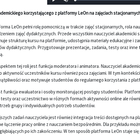
Załadowany
:
Odtwórz
Wycisz
0%
ademickiego korzystającego z platformy LeOn na zajęciach stacjonarnyc
tforma LeOn pełni rolę pomocniczą w trakcie zajęć stacjonarnych, rola n
zeniem zajęć dydaktycznych. Przede wszystkim nauczyciel akademicki s
uje strukturę kursu na platformie, udostępnia materiały edukacyjne i 
w dydaktycznych. Przygotowuje prezentacje, zadania, testy oraz inne tr
wą.
ektem tej roli jest funkcja moderatora i animatora. Nauczyciel akadem
 o aktywność uczestników kursu również poza zajęciami. W tym kontekści
ątpliwości oraz motywuje studentów do regularnego korzystania z platf
est funkcja ewaluatora i osoby monitorującej postępy studentów. Platf
, testy oraz uczestnictwo w różnych formach aktywności online ale rów
trzeb grupy i indywidualnych potrzeb studentów.
szych zadań nauczyciela jest również integracja treści dostępnych na p
e łączenie pracy online z nauczaniem bezpośrednim. Dla przykładu możn
łębiających po ich zakończeniu. W ten sposób platforma LeOn staje się