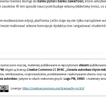
ewnia również dostęp do
banku pytań i banku zawartości
, które umożli
i zasobów. W ten sposób nauczyciel buduje własną bibliotekę treści, co 
 możliwościom edycji, platforma LeOn staje się nie tylko narzędziem w
l może realizować własne koncepcje dydaktyczne i angażować studentów
ie zaznaczono inaczej, materiały publikowane w repozytorium
eSezam
publikowane
PW)
objęte są licencją
Creative Commons CC BY-NC „Uznanie autorstwa-Użycie nieko
nie, remiksowanie, rozprowadzanie, przedstawienie i wykonywanie utworu oraz
ia autorstwa
i jedynie w celach niekomercyjnych.
Logo PW, OKNO
i materiały stro
Licencja:
https://creativecommons.org/licenses/by-nc/4.0/