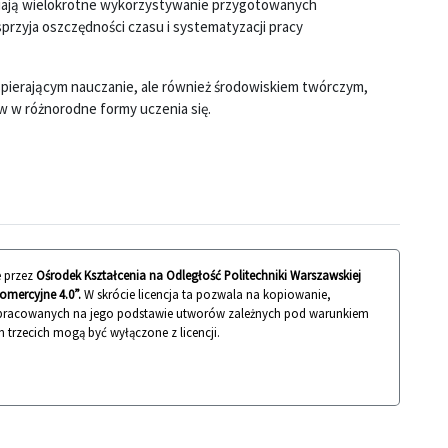
wiają wielokrotne wykorzystywanie przygotowanych
sprzyja oszczędności czasu i systematyzacji pracy
spierającym nauczanie, ale również środowiskiem twórczym,
 w różnorodne formy uczenia się.
 przez
Ośrodek Kształcenia na Odległość Politechniki Warszawskiej
mercyjne 4.0”.
W skrócie licencja ta pozwala na kopiowanie,
 opracowanych na jego podstawie utworów zależnych pod warunkiem
n trzecich mogą być wyłączone z licencji.