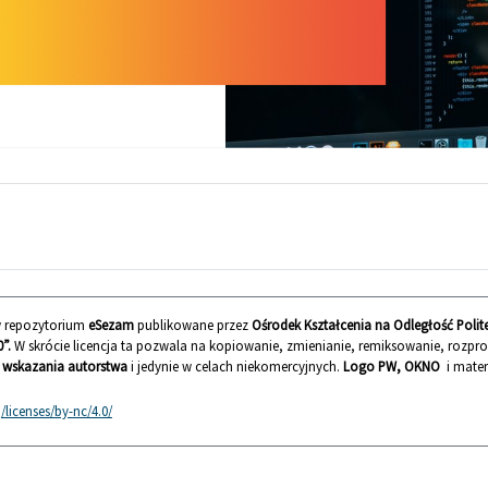
 w repozytorium
eSezam
publikowane przez
Ośrodek Kształcenia na Odległość Poli
”.
W skrócie licencja ta pozwala na kopiowanie, zmienianie, remiksowanie, rozp
wskazania autorstwa
i jedynie w celach niekomercyjnych.
Logo PW, OKNO
i mater
licenses/by-nc/4.0/