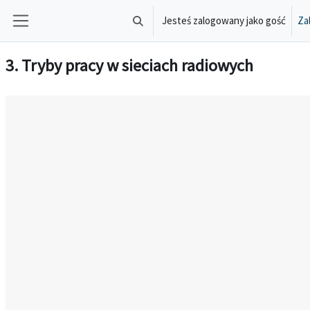
Przejdź do głównej zawartości
Jesteś zalogowany jako gość
Zal
Przełącznik wyszukiwarki
Panel boczny
3. Tryby pracy w sieciach radiowych
Wymagania zaliczenia