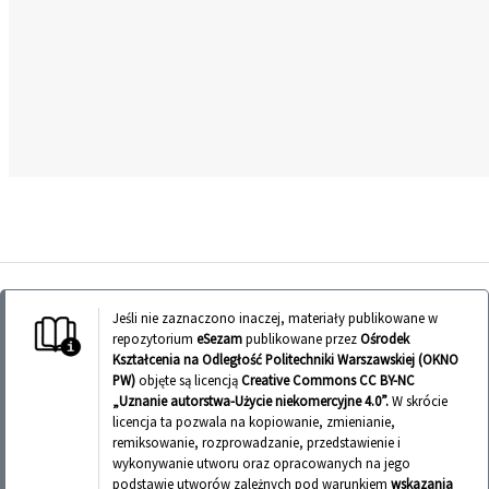
Jeśli nie zaznaczono inaczej, materiały publikowane w
repozytorium
eSezam
publikowane przez
Ośrodek
Kształcenia na Odległość Politechniki Warszawskiej (OKNO
PW)
objęte są licencją
Creative Commons CC BY-NC
„Uznanie autorstwa-Użycie niekomercyjne 4.0”.
W skrócie
licencja ta pozwala na kopiowanie, zmienianie,
remiksowanie, rozprowadzanie, przedstawienie i
wykonywanie utworu oraz opracowanych na jego
podstawie utworów zależnych pod warunkiem
wskazania