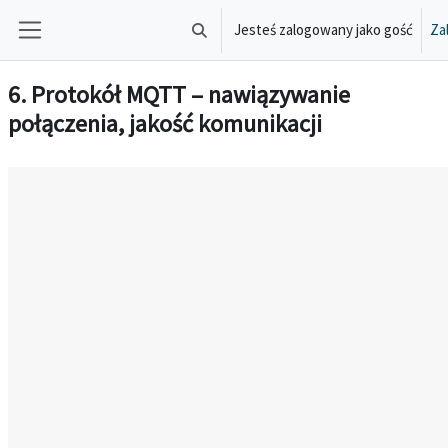
Przejdź do głównej zawartości
Jesteś zalogowany jako gość
Zal
Przełącznik wyszukiwarki
Panel boczny
6. Protokół MQTT – nawiązywanie
połączenia, jakość komunikacji
Wymagania zaliczenia