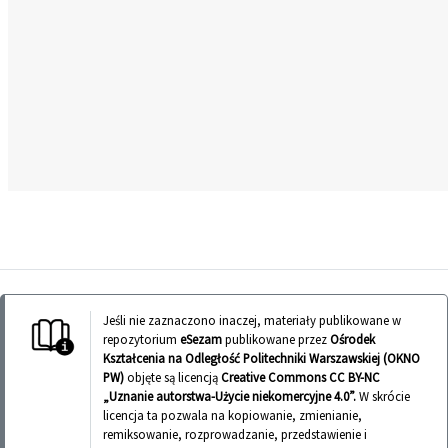
Jeśli nie zaznaczono inaczej, materiały publikowane w
repozytorium
eSezam
publikowane przez
Ośrodek
Kształcenia na Odległość Politechniki Warszawskiej (OKNO
PW)
objęte są licencją
Creative Commons CC BY-NC
„Uznanie autorstwa-Użycie niekomercyjne 4.0”.
W skrócie
licencja ta pozwala na kopiowanie, zmienianie,
remiksowanie, rozprowadzanie, przedstawienie i