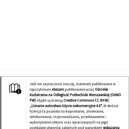
Jeśli nie zaznaczono inaczej, materiały publikowane w
repozytorium
eSezam
publikowane przez
Ośrodek
Kształcenia na Odległość Politechniki Warszawskiej (OKNO
PW)
objęte są licencją
Creative Commons CC BY-NC
„Uznanie autorstwa-Użycie niekomercyjne 4.0”.
W skrócie
licencja ta pozwala na kopiowanie, zmienianie,
remiksowanie, rozprowadzanie, przedstawienie i
wykonywanie utworu oraz opracowanych na jego
podstawie utworów zależnych pod warunkiem
wskazania