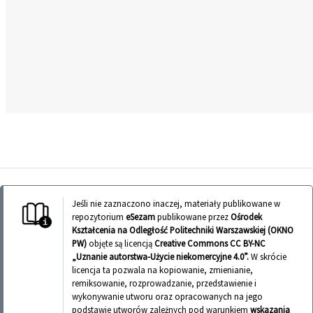
Jeśli nie zaznaczono inaczej, materiały publikowane w
repozytorium
eSezam
publikowane przez
Ośrodek
Kształcenia na Odległość Politechniki Warszawskiej (OKNO
PW)
objęte są licencją
Creative Commons CC BY-NC
„Uznanie autorstwa-Użycie niekomercyjne 4.0”.
W skrócie
licencja ta pozwala na kopiowanie, zmienianie,
remiksowanie, rozprowadzanie, przedstawienie i
wykonywanie utworu oraz opracowanych na jego
podstawie utworów zależnych pod warunkiem
wskazania