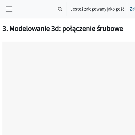
Przejdź do głównej zawartości
Jesteś zalogowany jako gość
Zal
Przełącznik wyszukiwarki
Panel boczny
3. Modelowanie 3d: połączenie śrubowe
Wymagania zaliczenia