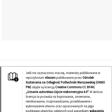
Jeśli nie zaznaczono inaczej, materiały publikowane w
repozytorium
eSezam
publikowane przez
Ośrodek
Kształcenia na Odległość Politechniki Warszawskiej (OKNO
PW)
objęte są licencją
Creative Commons CC BY-NC
„Uznanie autorstwa-Użycie niekomercyjne 4.0”.
W skrócie
licencja ta pozwala na kopiowanie, zmienianie,
remiksowanie, rozprowadzanie, przedstawienie i
wykonywanie utworu oraz opracowanych na jego
podstawie utworów zależnych pod warunkiem
wskazania