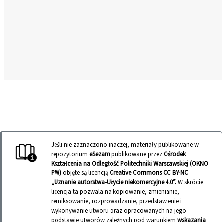
Jeśli nie zaznaczono inaczej, materiały publikowane w
repozytorium
eSezam
publikowane przez
Ośrodek
Kształcenia na Odległość Politechniki Warszawskiej (OKNO
PW)
objęte są licencją
Creative Commons CC BY-NC
„Uznanie autorstwa-Użycie niekomercyjne 4.0”.
W skrócie
licencja ta pozwala na kopiowanie, zmienianie,
remiksowanie, rozprowadzanie, przedstawienie i
wykonywanie utworu oraz opracowanych na jego
podstawie utworów zależnych pod warunkiem
wskazania