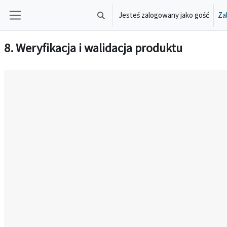
Przejdź do głównej zawartości
Jesteś zalogowany jako gość
Zal
Przełącznik wyszukiwarki
Panel boczny
8. Weryfikacja i walidacja produktu
Wymagania zaliczenia