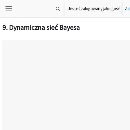
Przejdź do głównej zawartości
Jesteś zalogowany jako gość
Zal
Przełącznik wyszukiwarki
Panel boczny
9. Dynamiczna sieć Bayesa
Wymagania zaliczenia