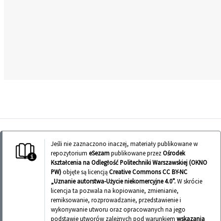
Jeśli nie zaznaczono inaczej, materiały publikowane w
repozytorium
eSezam
publikowane przez
Ośrodek
Kształcenia na Odległość Politechniki Warszawskiej (OKNO
PW)
objęte są licencją
Creative Commons CC BY-NC
„Uznanie autorstwa-Użycie niekomercyjne 4.0”.
W skrócie
licencja ta pozwala na kopiowanie, zmienianie,
remiksowanie, rozprowadzanie, przedstawienie i
wykonywanie utworu oraz opracowanych na jego
podstawie utworów zależnych pod warunkiem
wskazania