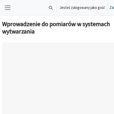
Przejdź do głównej zawartości
Jesteś zalogowany jako gość
Zal
Przełącznik wyszukiwarki
Panel boczny
Wprowadzenie do pomiarów w systemach
wytwarzania
Wymagania zaliczenia