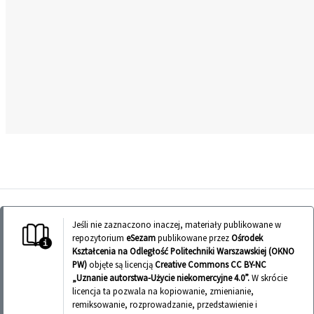
Jeśli nie zaznaczono inaczej, materiały publikowane w
repozytorium
eSezam
publikowane przez
Ośrodek
Kształcenia na Odległość Politechniki Warszawskiej (OKNO
PW)
objęte są licencją
Creative Commons CC BY-NC
„Uznanie autorstwa-Użycie niekomercyjne 4.0”.
W skrócie
licencja ta pozwala na kopiowanie, zmienianie,
remiksowanie, rozprowadzanie, przedstawienie i