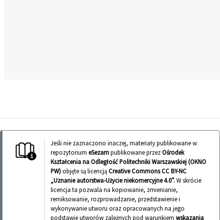
Jeśli nie zaznaczono inaczej, materiały publikowane w
repozytorium
eSezam
publikowane przez
Ośrodek
Kształcenia na Odległość Politechniki Warszawskiej (OKNO
PW)
objęte są licencją
Creative Commons CC BY-NC
„Uznanie autorstwa-Użycie niekomercyjne 4.0”.
W skrócie
licencja ta pozwala na kopiowanie, zmienianie,
remiksowanie, rozprowadzanie, przedstawienie i
wykonywanie utworu oraz opracowanych na jego
podstawie utworów zależnych pod warunkiem
wskazania