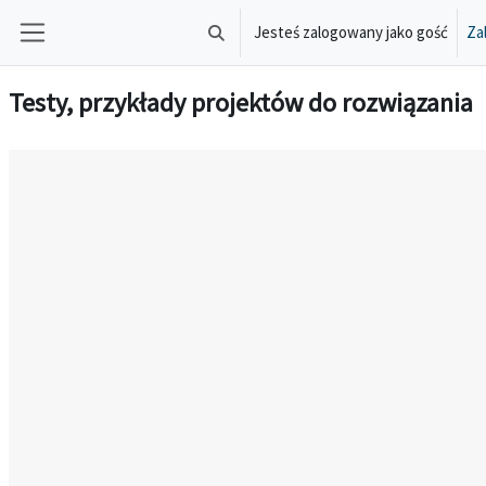
Przejdź do głównej zawartości
Jesteś zalogowany jako gość
Zal
Przełącznik wyszukiwarki
Panel boczny
Testy, przykłady projektów do rozwiązania
Wymagania zaliczenia