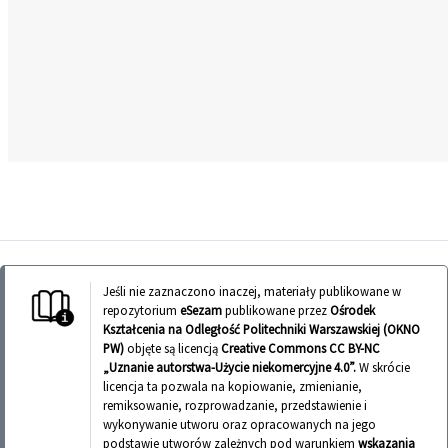
Jeśli nie zaznaczono inaczej, materiały publikowane w
repozytorium
eSezam
publikowane przez
Ośrodek
Kształcenia na Odległość Politechniki Warszawskiej (OKNO
PW)
objęte są licencją
Creative Commons CC BY-NC
„Uznanie autorstwa-Użycie niekomercyjne 4.0”.
W skrócie
licencja ta pozwala na kopiowanie, zmienianie,
remiksowanie, rozprowadzanie, przedstawienie i
wykonywanie utworu oraz opracowanych na jego
podstawie utworów zależnych pod warunkiem
wskazania