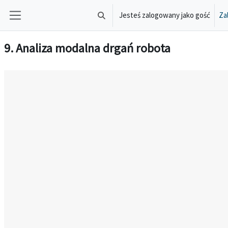
Przejdź do głównej zawartości
Jesteś zalogowany jako gość
Zal
Przełącznik wyszukiwarki
Panel boczny
9. Analiza modalna drgań robota
Wymagania zaliczenia