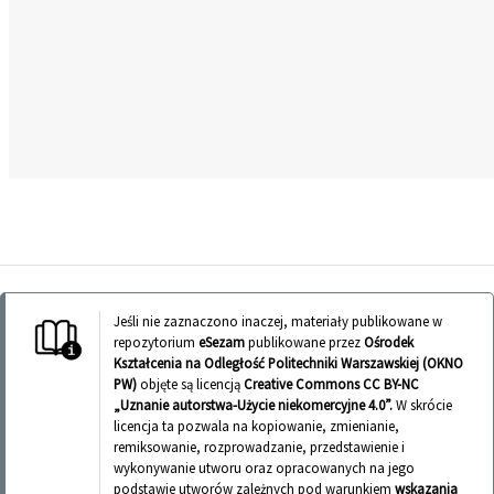
Jeśli nie zaznaczono inaczej, materiały publikowane w
repozytorium
eSezam
publikowane przez
Ośrodek
Kształcenia na Odległość Politechniki Warszawskiej (OKNO
PW)
objęte są licencją
Creative Commons CC BY-NC
„Uznanie autorstwa-Użycie niekomercyjne 4.0”.
W skrócie
licencja ta pozwala na kopiowanie, zmienianie,
remiksowanie, rozprowadzanie, przedstawienie i
wykonywanie utworu oraz opracowanych na jego
podstawie utworów zależnych pod warunkiem
wskazania