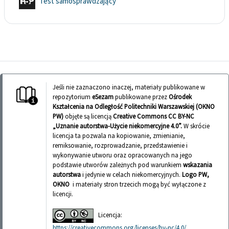
Interaktywna treść
Test samosprawdzający
Jeśli nie zaznaczono inaczej, materiały publikowane w
repozytorium
eSezam
publikowane przez
Ośrodek
Kształcenia na Odległość Politechniki Warszawskiej (OKNO
PW)
objęte są licencją
Creative Commons CC BY-NC
„Uznanie autorstwa-Użycie niekomercyjne 4.0”.
W skrócie
licencja ta pozwala na kopiowanie, zmienianie,
remiksowanie, rozprowadzanie, przedstawienie i
wykonywanie utworu oraz opracowanych na jego
podstawie utworów zależnych pod warunkiem
wskazania
autorstwa
i jedynie w celach niekomercyjnych.
Logo PW,
OKNO
i materiały stron trzecich mogą być wyłączone z
licencji.
Licencja:
https://creativecommons.org/licenses/by-nc/4.0/