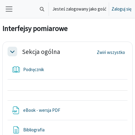
Przejdź do głównej zawartości
Jesteś zalogowany jako gość
Zaloguj się
Przełącznik wyszukiwarki
Panel boczny
Interfejsy pomiarowe
Przegląd sekcji
Sekcja ogólna
Zwiń wszystko
Minimalizuj
Książka
Podręcznik
Plik
eBook - wersja PDF
Strona
Bibliografia