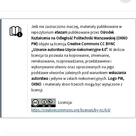
Jeśli nie zaznaczono inaczej, materiały publikowane w
repozytorium
eSezam
publikowane przez
Ośrodek
Kształcenia na Odległość Politechniki Warszawskiej (OKNO
PW)
objęte są licencją
Creative Commons CC BY-NC
„Uznanie autorstwa-Użycie niekomercyjne 4.0”.
W skrócie
licencja ta pozwala na kopiowanie, zmienianie,
remiksowanie, rozprowadzanie, przedstawienie i
wykonywanie utworu oraz opracowanych na jego
podstawie utworów zależnych pod warunkiem
wskazania
autorstwa
i jedynie w celach niekomercyjnych.
Logo PW,
OKNO
i materiały stron trzecich mogą być wyłączone z
licencji.
Licencja:
https://creativecommons.org/licenses/by-nc/4.0/