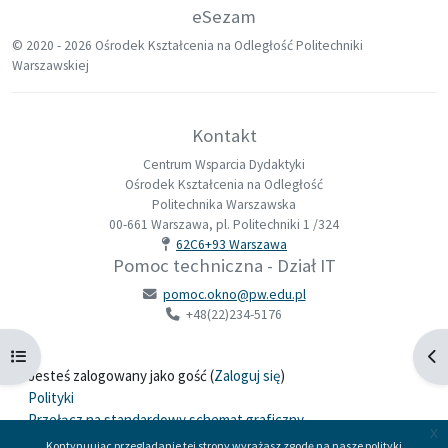
eSezam
© 2020 -
2026 Ośrodek Kształcenia na Odległość Politechniki
Warszawskiej
Kontakt
Centrum Wsparcia Dydaktyki
Ośrodek Kształcenia na Odległość
Politechnika Warszawska
00-661 Warszawa, pl. Politechniki 1 /324
62C6+93 Warszawa
Pomoc techniczna - Dział IT
pomoc.okno@pw.edu.pl
+48(22)234-5176
Otwórz indeks kursu
Otw
Jesteś zalogowany jako gość (
Zaloguj się
)
Polityki
Przełącz na standardowy schemat graficzny
x
Kontynuując przeglądanie tej strony wyrażasz zgodę na nasze polityki