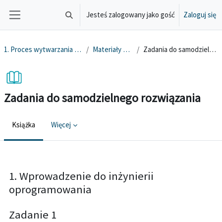
Przejdź do głównej zawartości
Jesteś zalogowany jako gość
Zaloguj się
Przełącznik wyszukiwarki
Panel boczny
1. Proces wytwarzania oprogramowania
Materiały dodatkowe
Zadania do samodzielnego rozwiązania
Zadania do samodzielnego rozwiązania
Książka
Więcej
Wymagania zaliczenia
1. Wprowadzenie do inżynierii
oprogramowania
Zadanie 1