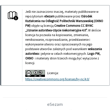
Jeśli nie zaznaczono inaczej, materiały publikowane w
repozytorium
eSezam
publikowane przez
Ośrodek
Kształcenia na Odległość Politechniki Warszawskiej (OKNO
PW)
objęte są licencją
Creative Commons CC BY-NC
„Uznanie autorstwa-Użycie niekomercyjne 4.0”.
W skrócie
licencja ta pozwala na kopiowanie, zmienianie,
remiksowanie, rozprowadzanie, przedstawienie i
wykonywanie utworu oraz opracowanych na jego
podstawie utworów zależnych pod warunkiem
wskazania
autorstwa
i jedynie w celach niekomercyjnych.
Logo PW,
OKNO
i materiały stron trzecich mogą być wyłączone z
licencji.
Licencja:
https://creativecommons.org/licenses/by-nc/4.0/
eSezam