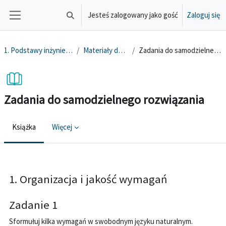
Przejdź do głównej zawartości
Jesteś zalogowany jako gość
Zaloguj się
Przełącznik wyszukiwarki
Panel boczny
1. Podstawy inżynierii wymagań
Materiały dodatkowe
Zadania do samodzielnego rozwiązania
Zadania do samodzielnego rozwiązania
Książka
Więcej
Wymagania zaliczenia
1. Organizacja i jakość wymagań
Zadanie 1
Sformułuj kilka wymagań w swobodnym języku naturalnym.