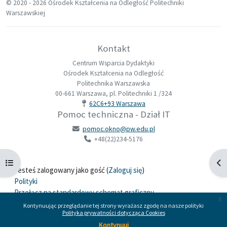
© 2020 -
2026 Ośrodek Kształcenia na Odległość Politechniki
Warszawskiej
Kontakt
Centrum Wsparcia Dydaktyki
Ośrodek Kształcenia na Odległość
Politechnika Warszawska
00-661 Warszawa, pl. Politechniki 1 /324
62C6+93 Warszawa
Pomoc techniczna - Dział IT
pomoc.okno@pw.edu.pl
+48(22)234-5176
Otwórz indeks kursu
Otw
Jesteś zalogowany jako gość (
Zaloguj się
)
Polityki
Przełącz na standardowy schemat graficzny
x
Kontynuując przeglądanie tej strony wyrażasz zgodę na nasze polityki
Polityka prywatności dotycząca Cookies
Wspierane przez
Moodle
Kontynuuj