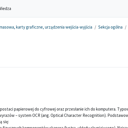
Wiedza
asowa, karty graficzne, urządzenia wejścia-wyjścia
Sekcja ogólna
postaci papierowej do cyfrowej oraz przesłanie ich do komputera. Typ
yrazów – system OCR (ang. Optical Character Recognition). Podstaw
ą się:
a fizycznych komponentów skanera (lustra, układu skupiającego). Najczę