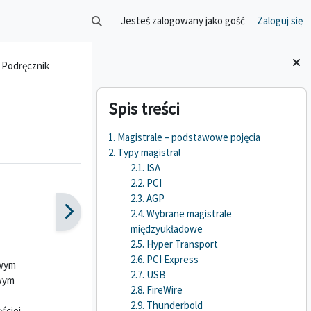
Jesteś zalogowany jako gość
Zaloguj się
Przełącznik wyszukiwarki
Podręcznik
Bloki
Pomiń Spis treści
Spis treści
1. Magistrale – podstawowe pojęcia
2. Typy magistral
2.1. ISA
2.2. PCI
2.3. AGP
2.4. Wybrane magistrale
międzyukładowe
2.5. Hyper Transport
2.6. PCI Express
owym
2.7. USB
owym
2.8. FireWire
2.9. Thunderbold
ściej