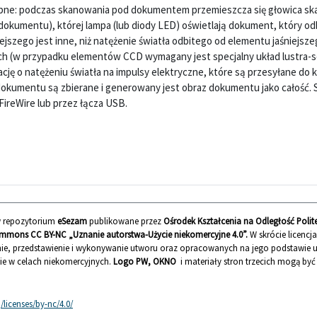
odobne: podczas skanowania pod dokumentem przemieszcza się głowica sk
dokumentu), której lampa (lub diody LED) oświetlają dokument, który odb
jszego jest inne, niż natężenie światła odbitego od elementu jaśniejsze
ych (w przypadku elementów CCD wymagany jest specjalny układ lustra
ację o natężeniu światła na impulsy elektryczne, które są przesyłane do
okumentu są zbierane i generowany jest obraz dokumentu jako całość. 
FireWire lub przez łącza USB.
 w repozytorium
eSezam
publikowane przez
Ośrodek Kształcenia na Odległość Polit
mmons CC BY-NC „Uznanie autorstwa-Użycie niekomercyjne 4.0”.
W skrócie licencj
ie, przedstawienie i wykonywanie utworu oraz opracowanych na jego podstawie
nie w celach niekomercyjnych.
Logo PW, OKNO
i materiały stron trzecich mogą by
licenses/by-nc/4.0/