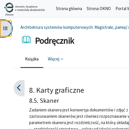
Przejdź do głównej zawartości
Strona główna
Strona OKNO
Portal 
Architektura systemów komputerowych: Magistrale, pamięć m
Otwórz indeks kursu
Podręcznik
Książka
Więcej
Wymagania zaliczenia
8. Karty graficzne
8.5. Skaner
Zadaniem skanera jest konwersja dokumentów i zdjęć z 
zastosowaniem skanerów jest również rozpoznawanie w
parametrem skanera jest rozdzielczość, na którą składaj
• rozdzielczość sprzętowa – zależy od jakości wykonani