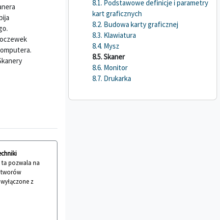
8.1. Podstawowe definicje i parametry
anera
kart graficznych
ija
8.2. Budowa karty graficznej
go.
8.3. Klawiatura
-soczewek
8.4. Mysz
 komputera.
8.5. Skaner
Skanery
8.6. Monitor
8.7. Drukarka
echniki
a ta pozwala na
 utworów
ć wyłączone z