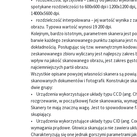
spotykane rozdzielczości to 600x600 dpi i 1200x1200 dpi
14000x5600 dpi.
• rozdzielczość interpolowana – jej wartość wynika z 
obrazu. Typowa wartość wynosi 19 200 dpi.
Kolejnym, bardzo istotnym, parametrem skanera jest 
barwie każdego zeskanowanego punktu zapisana jest na 
dokładnością. Posługując się tzw. wewnętrznym kodowan
zeskanowanego zbioru wyliczany jest najlepszy zakres
wpływ na jakość skanowanego obrazu, jest zakres gęstośc
najciemniejszych partii obrazu.
Wszystkie opisane powyżej własności skanera są powiąz
skanowanych dokumentów i fotografii. Konstrukcje ska
dwie grupy:
• Urządzenia wykorzystujące układy typu CCD (ang. Cha
rozgrzewanie, w początkowej fazie skanowania, wymaga
Skanery te mają znaczną wagę. Jest to spowodowane fak
skupiający.
• Urządzenia wykorzystujące układy typu CID (ang. Con
wymagania prądowe. Głowica skanująca nie zawiera układ
Charakteryzują się one jednak gorszymi parametrami jak