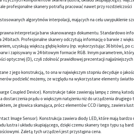
, ale profesjonalne skanery potrafią pracować nawet przy rozdzielczości
zastosowanych algorytmów interpolacji, mających na celu uwypuklenie s
poprawna interpretacja barw skanowanego dokumentu. Standardowo info
24 bitach. Profesjonalne skanery odczytują informację o barwie z więk
iem, uzyskują większą głębię koloru (np. wykorzystując 36 bitów), po c
 barw i zapisywany w 24-bitowym formacie RGB. Innym parametrem, któr
i optycznej (D), czyli zdolność prawidłowej prezentacji najjaśniejszych 
ane z jego konstrukcją, to ona w największym stopniu decyduje o jakośc
nerów podzielić możemy, ze względu na wykorzystane elementy światło
rge Coupled Device). Konstrukcje takie zawierają lampę z zimną katodą
 dostarczenia prądu o większym natężeniu niż do urządzenia drugiego 
tem, że głowica skanująca, prócz elementów CCD i lampy, zawiera lustr
tact Image Sensor). Konstrukcja zawiera diody LED, które mają bardzo
u lustra i układu skupiającego, dzięki czemu skanery tego typu są bardz
ościowymi. Zaletą tych urządzeń jest przystępna cena.