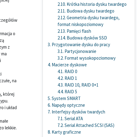
2.10. Krótka historia dysku twardego
2.11. Budowa dysku twardego
2.12. Geometria dysku twardego,
zczegółów
format niskopoziomowy
2.13. Pamięci flash
rmacja o
2.14. Budowa dysków SSD
szą
3. Przygotowanie dysku do pracy
zym z
3.1. Partycjonowanie
y ma
3.2. Format wysokopoziomowy
i
4. Macierze dyskowe
4.1. RAID 0
i
4.2. RAID 1
czułe, na
4.3. RAID 10, RAID 0+1
4.4. RAID 5
, której
5. System SMART
typu.
6. Napędy optyczne
o i układ
7. Interfejsy dysków twardych
7.1. Serial ATA
 małe
7.2. Serial Attached SCSI (SAS)
o lekkie.
8. Karty graficzne