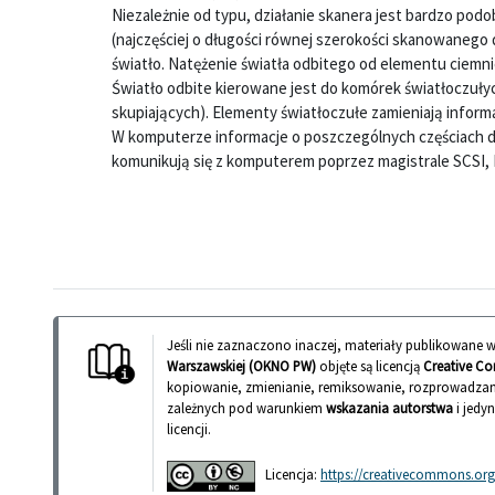
Niezależnie od typu, działanie skanera jest bardzo p
(najczęściej o długości równej szerokości skanowanego 
światło. Natężenie światła odbitego od elementu ciemnie
Światło odbite kierowane jest do komórek światłoczuł
skupiających). Elementy światłoczułe zamieniają inform
W komputerze informacje o poszczególnych częściach d
komunikują się z komputerem poprzez magistrale SCSI, 
Jeśli nie zaznaczono inaczej, materiały publikowane
Warszawskiej (OKNO PW)
objęte są licencją
Creative Co
kopiowanie, zmienianie, remiksowanie, rozprowadzan
zależnych pod warunkiem
wskazania autorstwa
i jedy
licencji.
Licencja:
https://creativecommons.org/