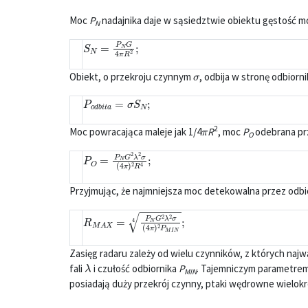
Moc
P
nadajnika daje w sąsiedztwie obiektu gęstość 
N
S
N
=
P
N
G
4
π
R
2
;
σ
Obiekt, o przekroju czynnym
, odbija w stronę odbiorn
P
o
d
b
i
t
a
=
σ
S
N
;
π
2
Moc powracająca maleje jak 1/4
R
, moc
P
odebrana prz
O
P
O
=
P
N
G
2
λ
2
σ
(
4
π
)
2
R
4
;
Przyjmując, że najmniejsza moc detekowalna przez odb
R
M
A
X
=
P
N
G
2
λ
2
σ
(
4
π
)
2
P
M
I
N
4
;
Zasięg radaru zależy od wielu czynników, z których na
λ
fali
i czułość odbiornika
P
. Tajemniczym parametrem
MIN
posiadają duży przekrój czynny, ptaki wędrowne wielokr