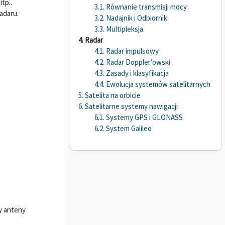
itp..
3.1. Równanie transmisji mocy
adaru.
3.2. Nadajnik i Odbiornik
3.3. Multipleksja
4. Radar
4.1. Radar impulsowy
4.2. Radar Doppler’owski
4.3. Zasady i klasyfikacja
4.4. Ewolucja systemów satelitarnych
5. Satelita na orbicie
6. Satelitarne systemy nawigacji
6.1. Systemy GPS i GLONASS
6.2. System Galileo
dy anteny