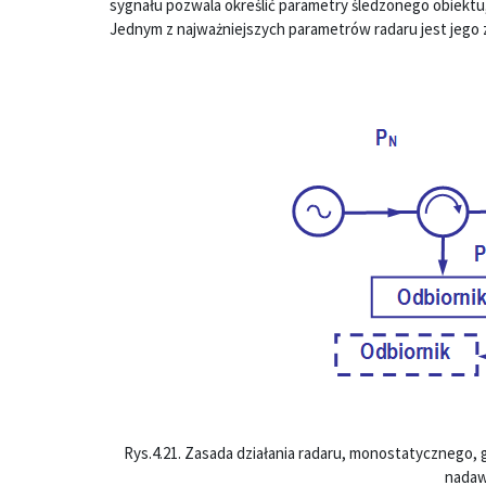
sygnału pozwala określić parametry śledzonego obiektu,
Jednym z najważniejszych parametrów radaru jest jego
Rys.4.21. Zasada działania radaru, monostatycznego, g
nadaw