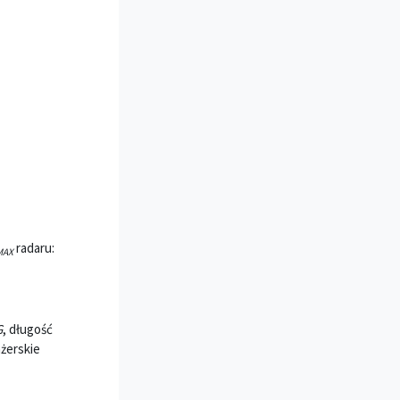
radaru:
MAX
G
, długość
ażerskie