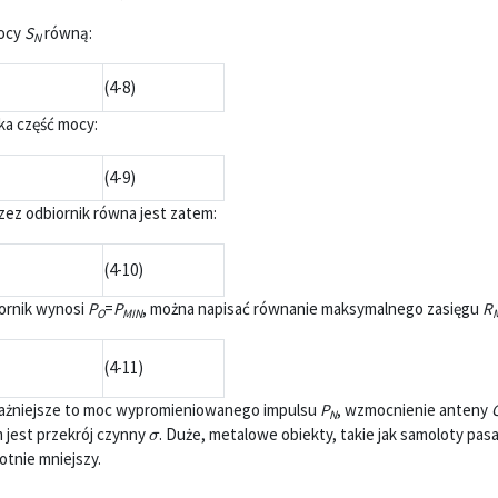
mocy
S
równą:
N
(4-8)
ika część mocy:
(4-9)
ez odbiornik równa jest zatem:
(4-10)
iornik wynosi
P
=
P
, można napisać równanie maksymalnego zasięgu
R
O
MIN
(4-11)
jważniejsze to moc wypromieniowanego impulsu
P
, wzmocnienie anteny
N
σ
 jest przekrój czynny
. Duże, metalowe obiekty, takie jak samoloty pas
otnie mniejszy.