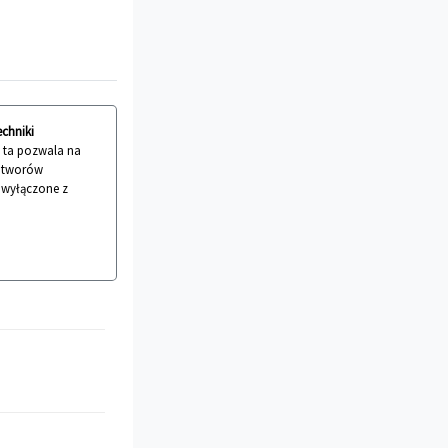
echniki
a ta pozwala na
 utworów
ć wyłączone z