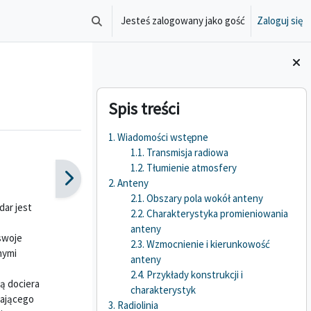
Jesteś zalogowany jako gość
Zaloguj się
Przełącznik wyszukiwarki
Bloki
Pomiń Spis treści
Spis treści
1. Wiadomości wstępne
1.1. Transmisja radiowa
1.2. Tłumienie atmosfery
2. Anteny
2.1. Obszary pola wokół anteny
dar jest
2.2. Charakterystyka promieniowania
anteny
swoje
2.3. Wzmocnienie i kierunkowość
nymi
anteny
2.4. Przykłady konstrukcji i
ą dociera
charakterystyk
cającego
3. Radiolinia