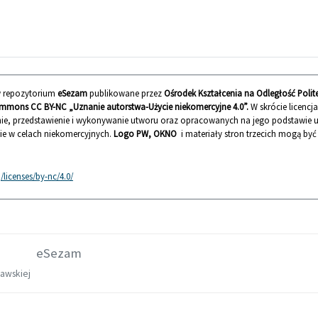
 w repozytorium
eSezam
publikowane przez
Ośrodek Kształcenia na Odległość Polit
mmons CC BY-NC „Uznanie autorstwa-Użycie niekomercyjne 4.0”.
W skrócie licencj
ie, przedstawienie i wykonywanie utworu oraz opracowanych na jego podstawie
nie w celach niekomercyjnych.
Logo PW, OKNO
i materiały stron trzecich mogą by
licenses/by-nc/4.0/
eSezam
zawskiej