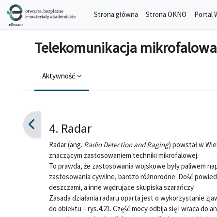
Przejdź do głównej zawartości
Strona główna
Strona OKNO
Portal 
Telekomunikacja mikrofalowa
Aktywność
Wymagania zaliczenia
4. Radar
Radar (ang.
Radio Detection and Raging
) powstał w Wiel
znaczącym zastosowaniem techniki mikrofalowej.
To prawda, że zastosowania wojskowe były paliwem nap
zastosowania cywilne, bardzo różnorodne. Dość powied
deszczami, a inne wędrujące skupiska szarańczy.
Zasada działania radaru oparta jest o wykorzystanie z
do obiektu – rys.4.21. Część mocy odbija się i wraca do 