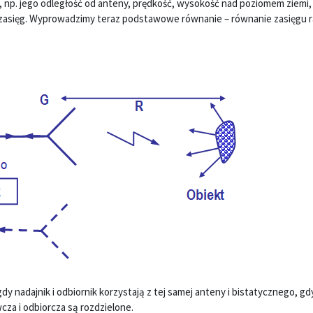
 np. jego odległość od anteny, prędkość, wysokość nad poziomem ziemi, 
 zasięg. Wyprowadzimy teraz podstawowe równanie – równanie zasięgu r
dy nadajnik i odbiornik korzystają z tej samej anteny i bistatycznego, g
cza i odbiorcza są rozdzielone.