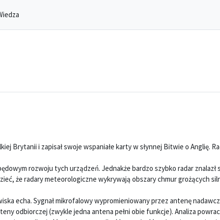
Wiedza
kiej Brytanii i zapisał swoje wspaniałe karty w słynnej Bitwie o Anglię. Ra
ędowym rozwoju tych urządzeń. Jednakże bardzo szybko radar znalazł 
zieć, że radary meteorologiczne wykrywają obszary chmur grożących sil
jawiska echa. Sygnał mikrofalowy wypromieniowany przez antenę nadawcz
anteny odbiorczej (zwykle jedna antena pełni obie funkcje). Analiza powra