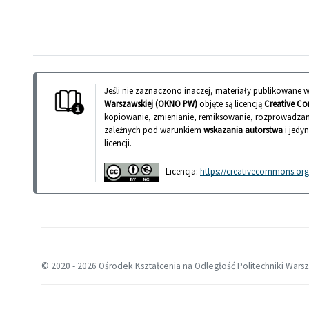
Jeśli nie zaznaczono inaczej, materiały publikowane
Warszawskiej (OKNO PW)
objęte są licencją
Creative Co
kopiowanie, zmienianie, remiksowanie, rozprowadzan
zależnych pod warunkiem
wskazania autorstwa
i jedy
licencji.
Licencja:
https://creativecommons.org/
© 2020 -
2026 Ośrodek Kształcenia na Odległość Politechniki Wars