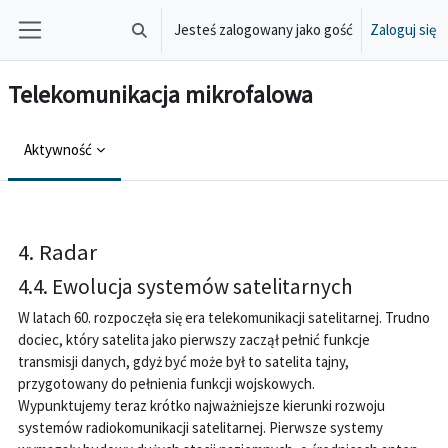
Przejdź do głównej zawartości
Jesteś zalogowany jako gość
Zaloguj się
Przełącznik wyszukiwarki
Panel boczny
Telekomunikacja mikrofalowa
Aktywność
Wymagania zaliczenia
4. Radar
4.4. Ewolucja systemów satelitarnych
W latach 60. rozpoczęła się era telekomunikacji satelitarnej. Trudno
dociec, który satelita jako pierwszy zaczął pełnić funkcje
transmisji danych, gdyż być może był to satelita tajny,
przygotowany do pełnienia funkcji wojskowych.
Wypunktujemy teraz krótko najważniejsze kierunki rozwoju
systemów radiokomunikacji satelitarnej. Pierwsze systemy