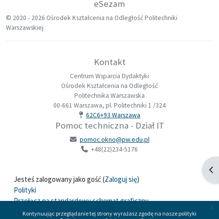
eSezam
© 2020 -
2026 Ośrodek Kształcenia na Odległość Politechniki
Warszawskiej
Kontakt
Centrum Wsparcia Dydaktyki
Ośrodek Kształcenia na Odległość
Politechnika Warszawska
00-661 Warszawa, pl. Politechniki 1 /324
62C6+93 Warszawa
Pomoc techniczna - Dział IT
pomoc.okno@pw.edu.pl
+48(22)234-5176
Otw
Jesteś zalogowany jako gość (
Zaloguj się
)
Polityki
Przełącz na standardowy schemat graficzny
x
Kontynuując przeglądanie tej strony wyrażasz zgodę na nasze polityki