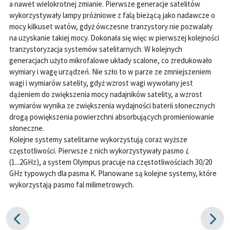
a nawet wielokrotnej zmianie. Pierwsze generacje satelitów
wykorzystywały lampy próżniowe z falą bieżącą jako nadawcze o
mocy kilkuset watów, gdyż ówczesne tranzystory nie pozwalały
na uzyskanie takiej mocy. Dokonała się więc w pierwszej kolejności
tranzystoryzacja systemów satelitarnych. W kolejnych
generacjach użyto mikrofalowe układy scalone, co zredukowało
wymiary i wagę urządzeń. Nie szło to w parze ze zmniejszeniem
wagi i wymiarów satelity, gdyż wzrost wagi wywołany jest
dążeniem do zwiększenia mocy nadajników satelity, a wzrost
wymiarów wynika ze zwiększenia wydajności baterii słonecznych
drogą powiększenia powierzchni absorbujących promieniowanie
słoneczne.
Kolejne systemy satelitarne wykorzystują coraz wyższe
częstotliwości. Pierwsze z nich wykorzystywały pasmo
L
(1...2GHz), a system Olympus pracuje na częstotliwościach 30/20
GHz typowych dla pasma K. Planowane są kolejne systemy, które
wykorzystają pasmo fal milimetrowych.