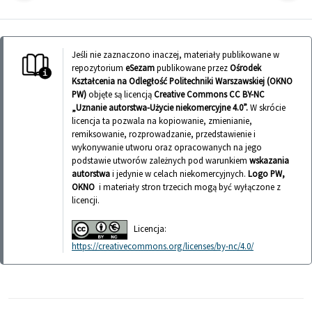
Jeśli nie zaznaczono inaczej, materiały publikowane w
repozytorium
eSezam
publikowane przez
Ośrodek
Kształcenia na Odległość Politechniki Warszawskiej (OKNO
PW)
objęte są licencją
Creative Commons CC BY-NC
„Uznanie autorstwa-Użycie niekomercyjne 4.0”.
W skrócie
licencja ta pozwala na kopiowanie, zmienianie,
remiksowanie, rozprowadzanie, przedstawienie i
wykonywanie utworu oraz opracowanych na jego
podstawie utworów zależnych pod warunkiem
wskazania
autorstwa
i jedynie w celach niekomercyjnych.
Logo PW,
OKNO
i materiały stron trzecich mogą być wyłączone z
licencji.
Licencja:
https://creativecommons.org/licenses/by-nc/4.0/