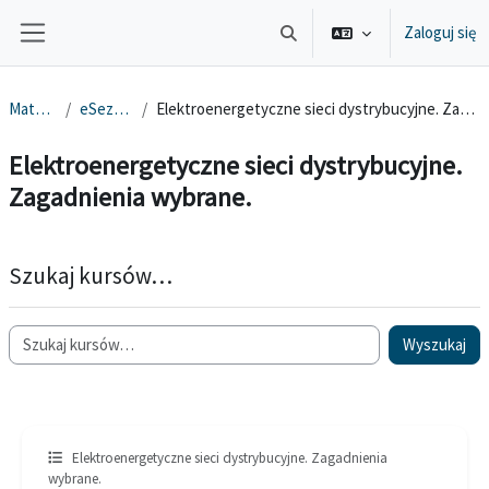
Przejdź do głównej zawartości
Zaloguj się
Przełącznik wyszukiwarki
Panel boczny
Materiały
eSezam 1.0
Elektroenergetyczne sieci dystrybucyjne. Zagadnienia wybrane.
Elektroenergetyczne sieci dystrybucyjne.
Zagadnienia wybrane.
Szukaj kursów…
Wyszukaj
Elektroenergetyczne sieci dystrybucyjne. Zagadnienia
wybrane.