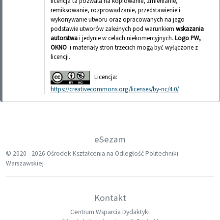
licencja ta pozwala na kopiowanie, zmienianie,
remiksowanie, rozprowadzanie, przedstawienie i
wykonywanie utworu oraz opracowanych na jego
podstawie utworów zależnych pod warunkiem
wskazania
autorstwa
i jedynie w celach niekomercyjnych.
Logo PW,
OKNO
i materiały stron trzecich mogą być wyłączone z
licencji.
Licencja:
https://creativecommons.org/licenses/by-nc/4.0/
eSezam
© 2020 -
2026 Ośrodek Kształcenia na Odległość Politechniki
Warszawskiej
Kontakt
Centrum Wsparcia Dydaktyki