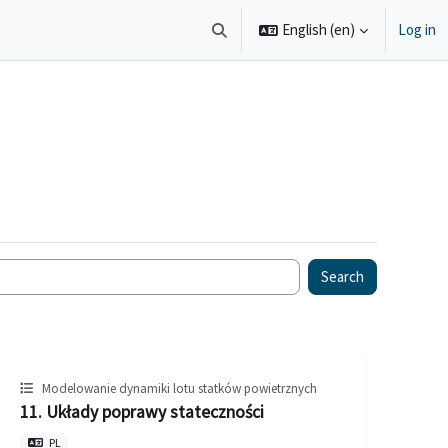
English ‎(en)‎
Log in
Toggle search input
Search
Modelowanie dynamiki lotu statków powietrznych
11. Układy poprawy stateczności
PL