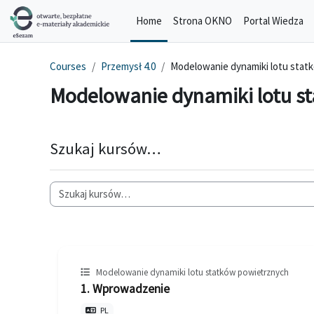
Skip to main content
Home
Strona OKNO
Portal Wiedza
Courses
Przemysł 4.0
Modelowanie dynamiki lotu stat
Modelowanie dynamiki lotu s
Szukaj kursów…
Modelowanie dynamiki lotu statków powietrznych
1. Wprowadzenie
PL