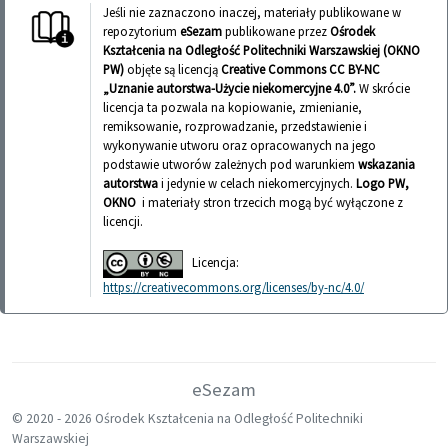
Jeśli nie zaznaczono inaczej, materiały publikowane w
repozytorium
eSezam
publikowane przez
Ośrodek
Kształcenia na Odległość Politechniki Warszawskiej (OKNO
PW)
objęte są licencją
Creative Commons CC BY-NC
„Uznanie autorstwa-Użycie niekomercyjne 4.0”.
W skrócie
licencja ta pozwala na kopiowanie, zmienianie,
remiksowanie, rozprowadzanie, przedstawienie i
wykonywanie utworu oraz opracowanych na jego
podstawie utworów zależnych pod warunkiem
wskazania
autorstwa
i jedynie w celach niekomercyjnych.
Logo PW,
OKNO
i materiały stron trzecich mogą być wyłączone z
licencji.
Licencja:
https://creativecommons.org/licenses/by-nc/4.0/
eSezam
© 2020 -
2026 Ośrodek Kształcenia na Odległość Politechniki
Warszawskiej