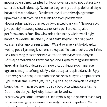
można powiedzieć, że idea funkcjonowania dysku pozostała taka
sama do chwili obecnej. Natomiast ogromny postęp dokonał się w
inżynierii materiałowej. Dzisiejsze dyski umożliwiają ogromne
upakowanie danych, w stosunku do tych pierwszych.
Można sobie zadać pytanie, co było przed dyskami? Na początku
jako pamięć masową stosowano karty perforowane, albo
perforowaną taśmę. Rozwiązania takie miały wiele wad i były
bardzo zawodne. Trudno było na takim nośniku zapisać pętle
(czasami sklejano brzegi taśmy). Wczytywanie kart było bardzo
wolne, poza tym mogły się one rozsypać. To samo dotyczyło taśm.
Te z kolei mogły się rozerwać w trakcie wczytywania danych.
Później perforowane karty zastąpiono taśmami magnetycznymi.
Specjalne, bardzo duże rozmiarowo czytniki, przypominające
ogromne magnetofony, służyły do odczytu i zapisu danych. Były
to rozwiązania drogie i stosowane raczej w dużych komputerach
typu mainframe. Poza tym, żeby się dostać do danych na drugim
końcu taśmy magnetycznej, trzeba było przewinąć całą taśmę.
Dostąp do danych był więc koszmarnie wolny.
W pierwszych komputerach PC nie było w ogóle pamięci masowej.
Program więc ginął w momencie wyłączenia komputera. Można