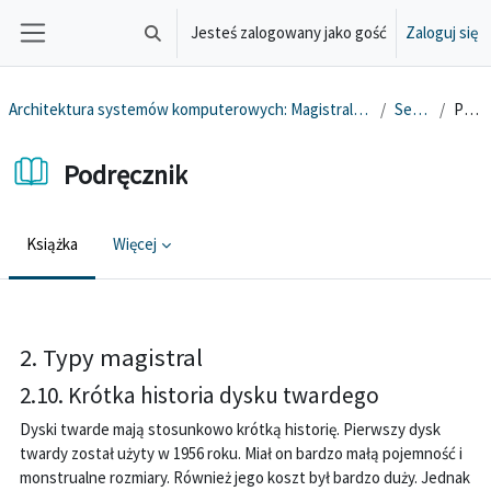
Przejdź do głównej zawartości
Jesteś zalogowany jako gość
Zaloguj się
Przełącznik wyszukiwarki
Panel boczny
Architektura systemów komputerowych: Magistrale, pamięć masowa, karty graficzne, urządzenia wejścia-wyjścia
Sekcja ogólna
Podręcznik
Podręcznik
Książka
Więcej
Wymagania zaliczenia
2. Typy magistral
2.10. Krótka historia dysku twardego
Dyski twarde mają stosunkowo krótką historię. Pierwszy dysk
twardy został użyty w 1956 roku. Miał on bardzo małą pojemność i
monstrualne rozmiary. Również jego koszt był bardzo duży. Jednak