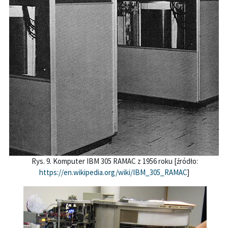
Rys. 9. Komputer IBM 305 RAMAC z 1956 roku [źródło:
https://en.wikipedia.org/wiki/IBM_305_RAMAC
]