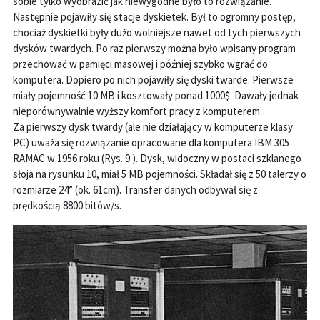
sobie tylko wyobrazić jak niewygodne było to rozwiązanie.
Następnie pojawiły się stacje dyskietek. Był to ogromny postęp,
chociaż dyskietki były dużo wolniejsze nawet od tych pierwszych
dysków twardych. Po raz pierwszy można było wpisany program
przechować w pamięci masowej i później szybko wgrać do
komputera. Dopiero po nich pojawiły się dyski twarde. Pierwsze
miały pojemność 10 MB i kosztowały ponad 1000$. Dawały jednak
nieporównywalnie wyższy komfort pracy z komputerem.
Za pierwszy dysk twardy (ale nie działający w komputerze klasy
PC) uważa się rozwiązanie opracowane dla komputera IBM 305
RAMAC w 1956 roku (Rys. 9 ). Dysk, widoczny w postaci szklanego
słoja na rysunku 10, miał 5 MB pojemności. Składał się z 50 talerzy o
rozmiarze 24” (ok. 61cm). Transfer danych odbywał się z
prędkością 8800 bitów/s.