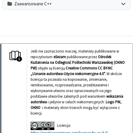
Zaawansowane C++
Jeśli nie zaznaczono inaczej, materiały publikowane w
repozytorium
eSezam
publikowane przez
Ośrodek
Kształcenia na Odległość Politechniki Warszawskiej (OKNO
PW)
objęte są licencją
Creative Commons CC BY-NC
„Uznanie autorstwa-Użycie niekomercyjne 4.0”.
W skrócie
licencja ta pozwala na kopiowanie, zmienianie,
remiksowanie, rozprowadzanie, przedstawienie i
wykonywanie utworu oraz opracowanych na jego
podstawie utworów zależnych pod warunkiem
wskazania
autorstwa
i jedynie w celach niekomercyjnych.
Logo PW,
OKNO
i materiały stron trzecich mogą być wyłączone z
licencji.
Licencja:
https://creativecommons.org/licenses/by-nc/4.0/