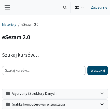
Przejdź do głównej zawartości
Zaloguj się
Przełącznik wyszukiwarki
Panel boczny
Materiały
eSezam 2.0
eSezam 2.0
Szukaj kursów…
Wyszukaj
Algorytmy i Struktury Danych
Grafika komputerowa i wizualizacja